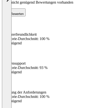
Noch nicht genügend Bewertungen vorhanden
Bewerten
Benutzerfreundlichkeit
0
%
Kategorie-Durchschnitt: 100 %
Ungenügend
Kundensupport
0
%
Kategorie-Durchschnitt: 93 %
Ungenügend
Erfüllung der Anforderungen
0
%
Kategorie-Durchschnitt: 100 %
Ungenügend