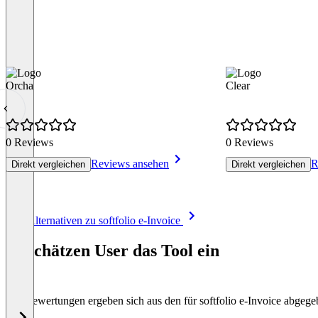
Orcha
Clear
0 Reviews
0 Reviews
Reviews ansehen
R
Direkt vergleichen
Direkt vergleichen
Item
Alle Alternativen zu softfolio e-Invoice
1
of
So schätzen User das Tool ein
8
Die Bewertungen ergeben sich aus den für softfolio e-Invoice abge