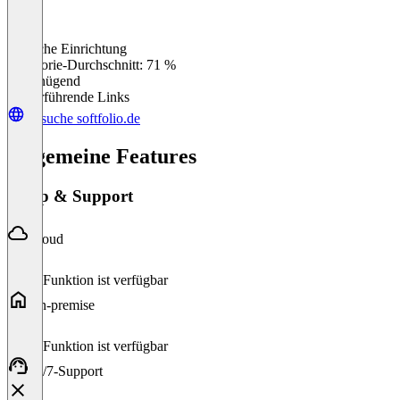
Einfache Einrichtung
0
%
Kategorie-Durchschnitt: 71 %
Ungenügend
Weiterführende Links
Besuche softfolio.de
Allgemeine Features
Setup & Support
Cloud
Diese Funktion ist verfügbar
On-premise
Diese Funktion ist verfügbar
24/7-Support