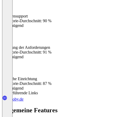
Kundensupport
0
%
Kategorie-Durchschnitt: 90 %
Ungenügend
Erfüllung der Anforderungen
0
%
Kategorie-Durchschnitt: 91 %
Ungenügend
Einfache Einrichtung
0
%
Kategorie-Durchschnitt: 87 %
Ungenügend
Weiterführende Links
innoby.de
Allgemeine Features