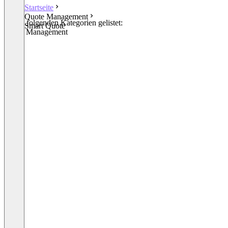
Startseite
Quote Management
In den folgenden Kategorien gelistet:
Smart Quote
Quote Management