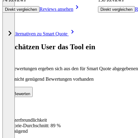
Reviews ansehen
R
Direkt vergleichen
Direkt vergleichen
Item
Alle Alternativen zu Smart Quote
1
of
So schätzen User das Tool ein
8
Die Bewertungen ergeben sich aus den für Smart Quote abgegebene
Noch nicht genügend Bewertungen vorhanden
Bewerten
Benutzerfreundlichkeit
0
%
Kategorie-Durchschnitt: 89 %
Ungenügend