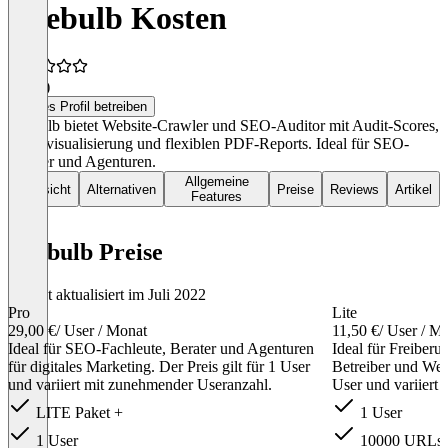
Sitebulb Kosten
4,3
(9)
Dieses Profil betreiben
Sitebulb bietet Website-Crawler und SEO-Auditor mit Audit-Scores,
Datenvisualisierung und flexiblen PDF-Reports. Ideal für SEO-
Berater und Agenturen.
Allgemeine
Übersicht
Alternativen
Preise
Reviews
Artikel
Features
Sitebulb Preise
Zuletzt aktualisiert im Juli 2022
Pro
Lite
29,00 €
/ User / Monat
11,50 €
/ User / M
Ideal für SEO-Fachleute, Berater und Agenturen
Ideal für Freiberuf
für digitales Marketing. Der Preis gilt für 1 User
Betreiber und Weba
und variiert mit zunehmender Useranzahl.
User und variiert
LITE Paket +
1 User
1 User
10000 URLs p