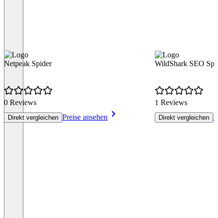
Netpeak Spider
WildShark SEO Spi
0 Reviews
1 Reviews
Preise ansehen
P
Direkt vergleichen
Direkt vergleichen