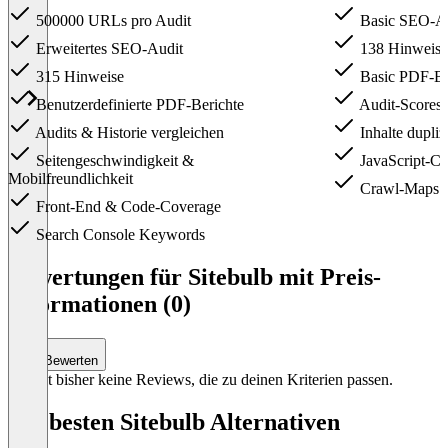
500000 URLs pro Audit
Basic SEO-Au
Erweitertes SEO-Audit
138 Hinweise
315 Hinweise
Basic PDF-Be
Benutzerdefinierte PDF-Berichte
Audit-Scores
Audits & Historie vergleichen
Inhalte dupliz
Seitengeschwindigkeit &
JavaScript-Cr
Mobilfreundlichkeit
Crawl-Maps
Front-End & Code-Coverage
Search Console Keywords
Item
1
Bewertungen für Sitebulb mit Preis-
of
Informationen (0)
2
Bewerten
Es gibt bisher keine Reviews, die zu deinen Kriterien passen.
Die besten Sitebulb Alternativen