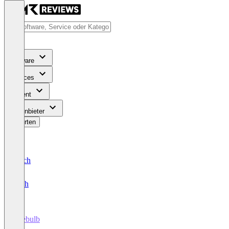
Software
Services
Content
Für Anbieter
Bewerten
Deutsch
English
Sitebulb