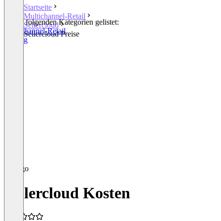
Startseite
Multichannel-Retail
In den folgenden Kategorien gelistet:
Sellercloud
Multichannel-Retail
Sellercloud Preise
Picking
Sellercloud Kosten