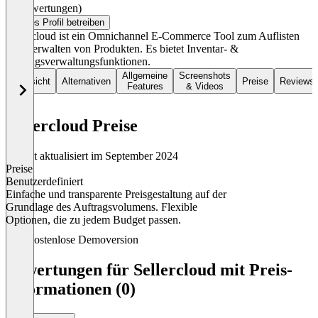
(0 Bewertungen)
Dieses Profil betreiben
Sellercloud ist ein Omnichannel E-Commerce Tool zum Auflisten
und Verwalten von Produkten. Es bietet Inventar- &
Auftragsverwaltungsfunktionen.
Allgemeine
Screenshots
Übersicht
Alternativen
Preise
Reviews
Features
& Videos
Sellercloud Preise
Zuletzt aktualisiert im September 2024
Preise
Benutzerdefiniert
Einfache und transparente Preisgestaltung auf der
Grundlage des Auftragsvolumens. Flexible
Optionen, die zu jedem Budget passen.
Item
Kostenlose Demoversion
1
of
Bewertungen für Sellercloud mit Preis-
1
Informationen (0)