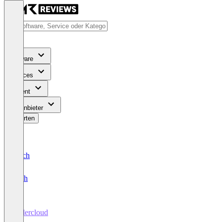
Software
Services
Content
Für Anbieter
Bewerten
Deutsch
English
Sellercloud