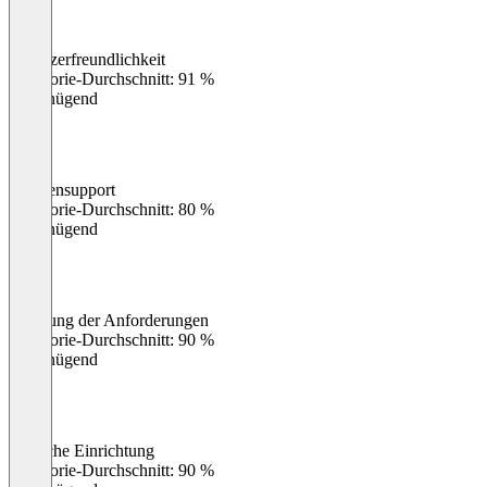
Benutzerfreundlichkeit
0
%
Kategorie-Durchschnitt: 91 %
Ungenügend
Kundensupport
0
%
Kategorie-Durchschnitt: 80 %
Ungenügend
Erfüllung der Anforderungen
0
%
Kategorie-Durchschnitt: 90 %
Ungenügend
Einfache Einrichtung
0
%
Kategorie-Durchschnitt: 90 %