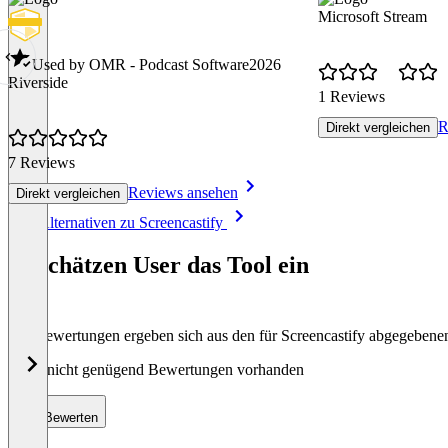
Microsoft Stream
Used by OMR - Podcast Software
2026
Riverside
1 Reviews
R
Direkt vergleichen
7 Reviews
Reviews ansehen
Direkt vergleichen
Item
Alle Alternativen zu Screencastify
1
of
So schätzen User das Tool ein
8
Die Bewertungen ergeben sich aus den für Screencastify abgegeben
Noch nicht genügend Bewertungen vorhanden
Bewerten