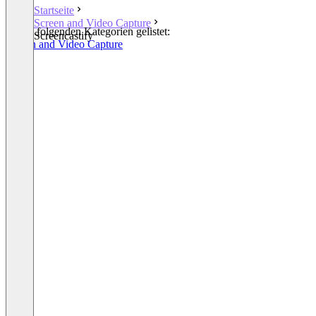
Startseite
Screen and Video Capture
In den folgenden Kategorien gelistet:
Screencastify
Screen and Video Capture