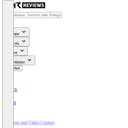
Software
Services
Content
Für Anbieter
Bewerten
Deutsch
English
Screen and Video Capture