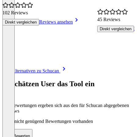
102 Reviews
45 Reviews
Reviews ansehen
Direkt vergleichen
R
Direkt vergleichen
Item
Alle Alternativen zu Schucan
1
of
So schätzen User das Tool ein
8
Die Bewertungen ergeben sich aus den für Schucan abgegebenen
Reviews
Noch nicht genügend Bewertungen vorhanden
Bewerten