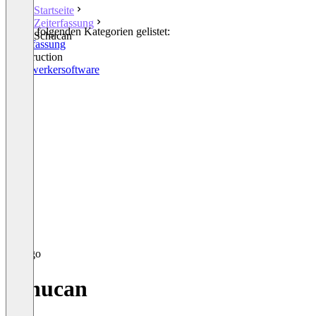
Startseite
Zeiterfassung
In den folgenden Kategorien gelistet:
Schucan
Zeiterfassung
Construction
Handwerkersoftware
Schucan