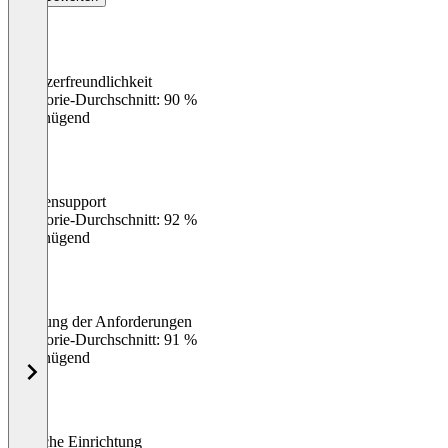
Benutzerfreundlichkeit
0
%
Kategorie-Durchschnitt: 90 %
Ungenügend
Kundensupport
0
%
Kategorie-Durchschnitt: 92 %
Ungenügend
Erfüllung der Anforderungen
0
%
Kategorie-Durchschnitt: 91 %
Ungenügend
Einfache Einrichtung
0
%