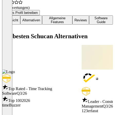
(0 Bewertungen)
Dieses Profil betreiben
Allgemeine
Software
Übersicht
Alternativen
Reviews
Features
Guide
Die besten Schucan Alternativen
Top Rated - Time Tracking
Software
Q3/26
Top 100
2026
Leader - Constru
timeBuzzer
Management
Q3/26
123erfasst