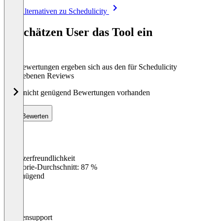
Item
Alle Alternativen zu Schedulicity
1
of
So schätzen User das Tool ein
8
Die Bewertungen ergeben sich aus den für Schedulicity
abgegebenen Reviews
Noch nicht genügend Bewertungen vorhanden
Bewerten
Benutzerfreundlichkeit
0
%
Kategorie-Durchschnitt: 87 %
Ungenügend
Kundensupport
0
%