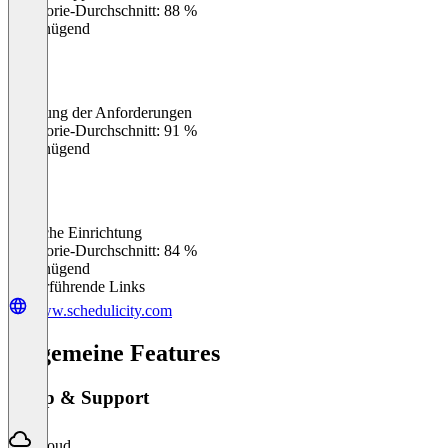
Kategorie-Durchschnitt: 88 %
Ungenügend
Erfüllung der Anforderungen
0
%
Kategorie-Durchschnitt: 91 %
Ungenügend
Einfache Einrichtung
0
%
Kategorie-Durchschnitt: 84 %
Ungenügend
Weiterführende Links
www.schedulicity.com
Allgemeine Features
Setup & Support
Cloud