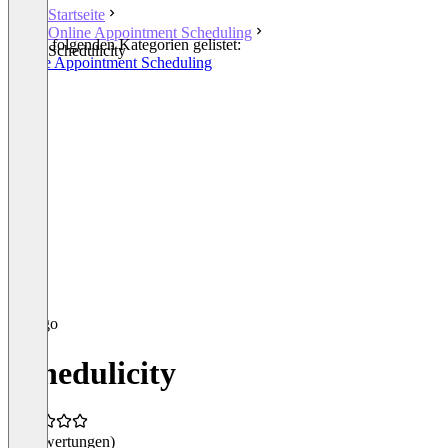
Startseite
Online Appointment Scheduling
In den folgenden Kategorien gelistet:
Schedulicity
Online Appointment Scheduling
Schedulicity
(0 Bewertungen)