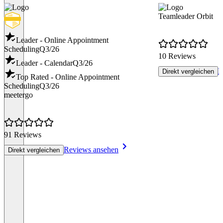
Teamleader Orbit
Leader - Online Appointment
Scheduling
Q3/26
10 Reviews
Leader - Calendar
Q3/26
R
Direkt vergleichen
Top Rated - Online Appointment
Scheduling
Q3/26
meetergo
91 Reviews
Reviews ansehen
Direkt vergleichen