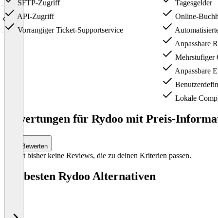
SFTP-Zugriff
Tagesgelder
API-Zugriff
Online-Buchha
Vorrangiger Ticket-Supportservice
Automatisiert
Anpassbare Ri
Mehrstufiger
Anpassbare Ei
Benutzerdefin
Lokale Compl
Item
1
Bewertungen für Rydoo mit Preis-Informat
of
4
Bewerten
Es gibt bisher keine Reviews, die zu deinen Kriterien passen.
Die besten Rydoo Alternativen