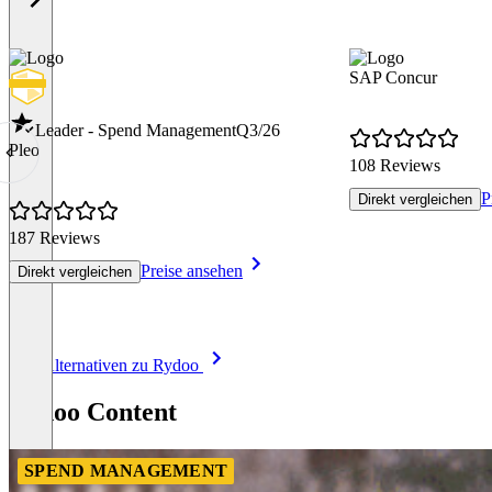
SAP Concur
Leader - Spend Management
Q3/26
Pleo
108 Reviews
P
Direkt vergleichen
187 Reviews
Preise ansehen
Direkt vergleichen
Item
Alle Alternativen zu Rydoo
1
of
Rydoo Content
8
SPEND MANAGEMENT