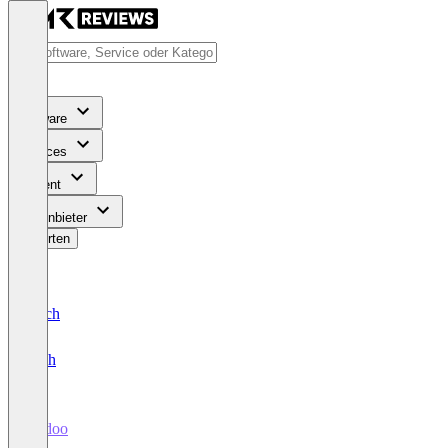
Software
Services
Content
Für Anbieter
Bewerten
Deutsch
English
Rydoo