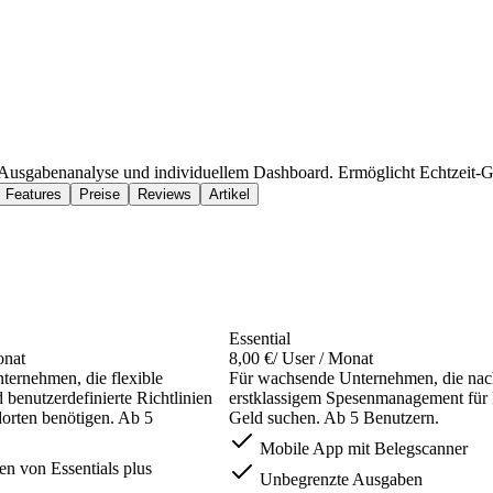
Ausgabenanalyse und individuellem Dashboard. Ermöglicht Echtzeit-
Features
Preise
Reviews
Artikel
Essential
onat
8,00 €
/ User / Monat
ernehmen, die flexible
Für wachsende Unternehmen, die nac
benutzerdefinierte Richtlinien
erstklassigem Spesenmanagement für 
orten benötigen. Ab 5
Geld suchen. Ab 5 Benutzern.
Mobile App mit Belegscanner
n von Essentials plus
Unbegrenzte Ausgaben