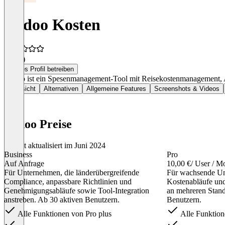
Rydoo Kosten
4,3
(7)
Dieses Profil betreiben
Rydoo ist ein Spesenmanagement-Tool mit Reisekostenmanagement, 
Übersicht
Alternativen
Allgemeine Features
Screenshots & Videos
Rydoo Preise
Zuletzt aktualisiert im Juni 2024
Business
Pro
Auf Anfrage
10,00 €
/ User / M
Für Unternehmen, die länderübergreifende
Für wachsende Unt
Compliance, anpassbare Richtlinien und
Kostenabläufe und 
Genehmigungsabläufe sowie Tool-Integration
an mehreren Stand
anstreben. Ab 30 aktiven Benutzern.
Benutzern.
Alle Funktionen von Pro plus
Alle Funktione