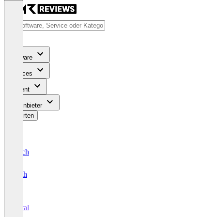
Software
Services
Content
Für Anbieter
Bewerten
Deutsch
English
Rival