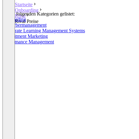
Startseite
Onboarding
In den folgenden Kategorien gelistet:
Rival
Onboarding
Rival Preise
Bewerbermanagement
Corporate Learning Management Systems
Recruitment Marketing
Performance Management
+4