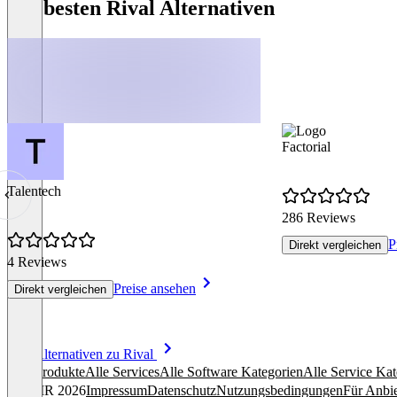
Die besten Rival Alternativen
Factorial
Talentech
286 Reviews
P
Direkt vergleichen
4 Reviews
Preise ansehen
Direkt vergleichen
Item
Alle Alternativen zu Rival
1
Alle Produkte
Alle Services
Alle Software Kategorien
Alle Service Kat
of
© OMR 2026
Impressum
Datenschutz
Nutzungsbedingungen
Für Anbie
8