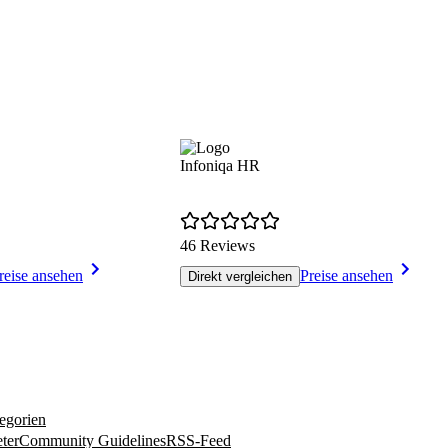
Infoniqa HR
46 Reviews
reise ansehen
Preise ansehen
Direkt vergleichen
egorien
ter
Community Guidelines
RSS-Feed