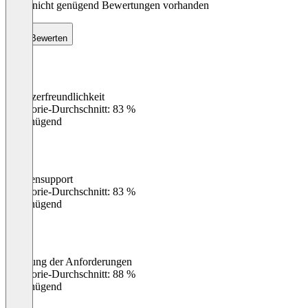
Noch nicht genügend Bewertungen vorhanden
Bewerten
Benutzerfreundlichkeit
0
%
Kategorie-Durchschnitt: 83 %
Ungenügend
Kundensupport
0
%
Kategorie-Durchschnitt: 83 %
Ungenügend
Erfüllung der Anforderungen
0
%
Kategorie-Durchschnitt: 88 %
Ungenügend