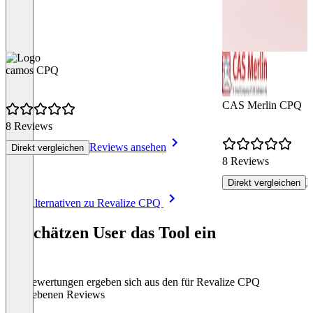
camos CPQ
CAS Merlin CPQ
8 Reviews
Reviews ansehen
Direkt vergleichen
8 Reviews
R
Direkt vergleichen
Item
Alle Alternativen zu Revalize CPQ
1
of
So schätzen User das Tool ein
8
Die Bewertungen ergeben sich aus den für Revalize CPQ
abgegebenen Reviews