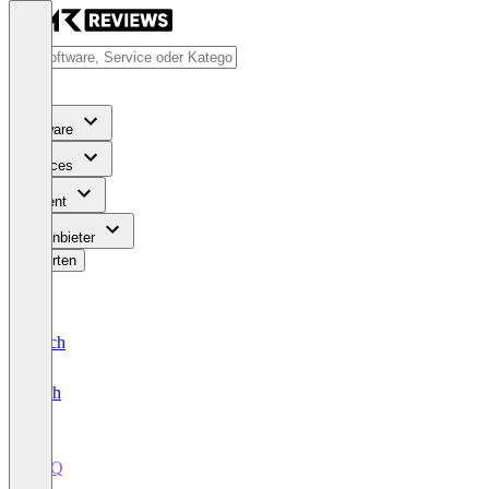
Software
Services
Content
Für Anbieter
Bewerten
Deutsch
English
CPQ