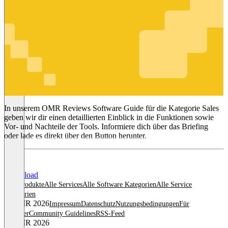
Sales
In unserem OMR Reviews Software Guide für die Kategorie Sales
geben wir dir einen detaillierten Einblick in die Funktionen sowie
Vor- und Nachteile der Tools. Informiere dich über das Briefing
oder lade es direkt über den Button herunter.
Download
Alle Produkte
Alle Services
Alle Software Kategorien
Alle Service
Kategorien
© OMR 2026
Impressum
Datenschutz
Nutzungsbedingungen
Für
Anbieter
Community Guidelines
RSS-Feed
© OMR 2026