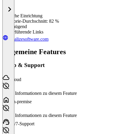
Einfache Einrichtung
0
%
Kategorie-Durchschnitt: 82 %
Ungenügend
Weiterführende Links
revalizesoftware.com
Allgemeine Features
Setup & Support
Cloud
Keine Informationen zu diesem Feature
On-premise
Keine Informationen zu diesem Feature
24/7-Support