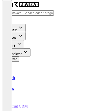
Software
Services
Content
Für Anbieter
Bewerten
Deutsch
English
Recruit CRM