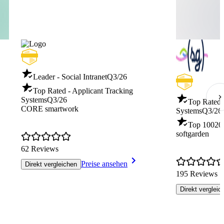
Leader - Social Intranet
Q3/26
Top Rated - Applicant Tracking
Systems
Q3/26
Top Rated 
CORE smartwork
Systems
Q3/26
Top 100
20
softgarden
62 Reviews
Preise ansehen
Direkt vergleichen
195 Reviews
Direkt vergleic