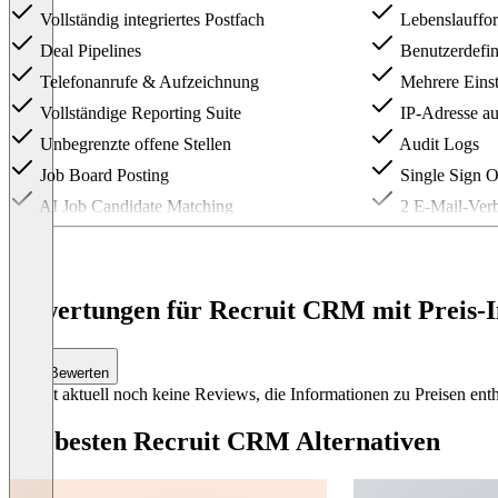
Vollständig integriertes Postfach
Lebenslauffor
Deal Pipelines
Benutzerdefin
Telefonanrufe & Aufzeichnung
Mehrere Einst
Vollständige Reporting Suite
IP-Adresse auf
Unbegrenzte offene Stellen
Audit Logs
Job Board Posting
Single Sign 
AI Job Candidate Matching
2 E-Mail-Ver
Item
1
of
3
Bewertungen für Recruit CRM mit Preis-I
Bewerten
Es gibt aktuell noch keine Reviews, die Informationen zu Preisen enth
Die besten Recruit CRM Alternativen