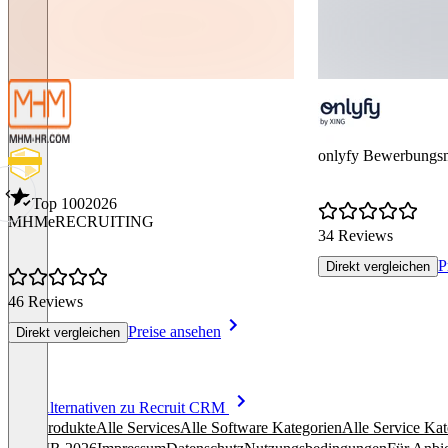
onlyfy Bewerbungs
Top 100
2026
MHMeRECRUITING
34 Reviews
P
Direkt vergleichen
46 Reviews
Preise ansehen
Direkt vergleichen
Item
Alle Alternativen zu Recruit CRM
1
Alle Produkte
Alle Services
Alle Software Kategorien
Alle Service Kat
of