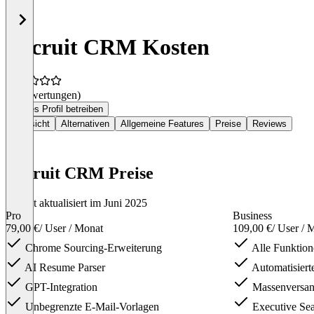
Recruit CRM Kosten
(0 Bewertungen)
Dieses Profil betreiben
Übersicht
Alternativen
Allgemeine Features
Preise
Reviews
Recruit CRM Preise
Zuletzt aktualisiert im Juni 2025
Pro
Business
79,00 €
/ User / Monat
109,00 €
/ User / 
Chrome Sourcing-Erweiterung
Alle Funktion
AI Resume Parser
Automatisiert
GPT-Integration
Massenversan
Unbegrenzte E-Mail-Vorlagen
Executive Sea