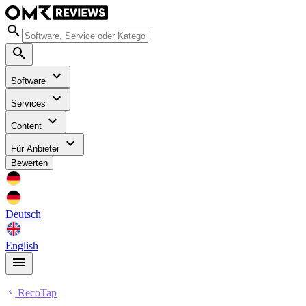
Software
Services
Content
Für Anbieter
Bewerten
Deutsch
English
RecoTap