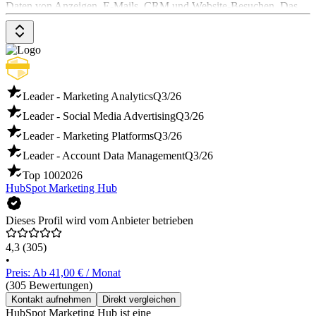
Daten von Anzeigen, E-Mails, CRM und Website-Besuchen. Das
Pricing-Modell von Recotap ist nicht öffentlich verfügbar und kann
durch eine Anfrage oder eine Software-Demo ermittelt werden.
Leader - Marketing Analytics
Q3/26
Leader - Social Media Advertising
Q3/26
Leader - Marketing Platforms
Q3/26
Leader - Account Data Management
Q3/26
Top 100
2026
HubSpot Marketing Hub
Dieses Profil wird vom Anbieter betrieben
4,3
(305)
•
Preis: Ab 41,00 € / Monat
(305 Bewertungen)
Kontakt aufnehmen
Direkt vergleichen
HubSpot Marketing Hub ist eine