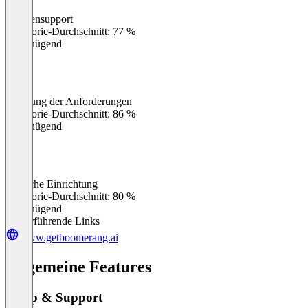
Kundensupport
0
%
Kategorie-Durchschnitt: 77 %
Ungenügend
Erfüllung der Anforderungen
0
%
Kategorie-Durchschnitt: 86 %
Ungenügend
Einfache Einrichtung
0
%
Kategorie-Durchschnitt: 80 %
Ungenügend
Weiterführende Links
www.getboomerang.ai
Allgemeine Features
Setup & Support