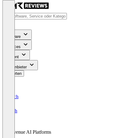
Software
Services
Content
Für Anbieter
Bewerten
Deutsch
English
Revenue AI Platforms