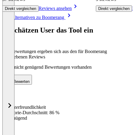
Reviews ansehen
R
Direkt vergleichen
Direkt vergleichen
Item
Alle Alternativen zu Boomerang
1
of
So schätzen User das Tool ein
8
Die Bewertungen ergeben sich aus den für Boomerang
abgegebenen Reviews
Noch nicht genügend Bewertungen vorhanden
Bewerten
Benutzerfreundlichkeit
0
%
Kategorie-Durchschnitt: 86 %
Ungenügend