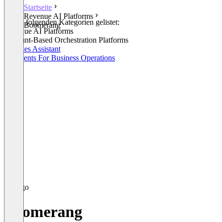
Startseite
Revenue AI Platforms
In den folgenden Kategorien gelistet:
Boomerang
Revenue AI Platforms
Account-Based Orchestration Platforms
AI Sales Assistant
AI Agents For Business Operations
Boomerang