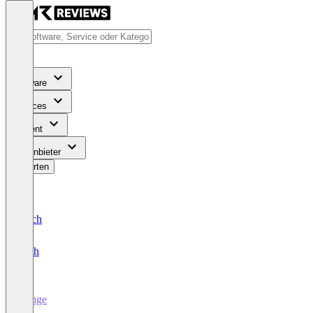
Software
Services
Content
Für Anbieter
Bewerten
Deutsch
English
Range