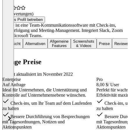
(0 Bewertungen)
Dieses Profil betreiben
Range ist eine Team-Kommunikationssoftware mit Check-ins,
Zielverfolgung und Meeting-Management. Integriert Slack, Zoom
und Microsoft Teams.
Allgemeine
Screenshots
Übersicht
Alternativen
Preise
Reviews
Features
& Videos
Range Preise
Zuletzt aktualisiert im November 2022
Enterprise
Pro
Auf Anfrage
8,00 $
/ User
Ideal für Unternehmen, die Unterstützung und
Perfekt für wachs
Kontrolle auf Unternehmensebene wünschen.
Effektivität maxim
Check-ins, um Ihr Team auf dem Laufenden
Check-ins, u
zu halten
zu halten
Bessere Durchführung von Besprechungen
Bessere Durc
mit Tagesordnungen, Notizen und
mit Tagesordnung
Aktionspunkten
Aktionspunkten