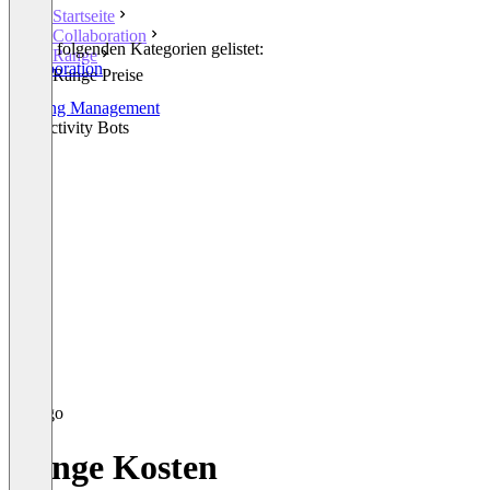
Startseite
Collaboration
In den folgenden Kategorien gelistet:
Range
Collaboration
Range Preise
OKR
Meeting Management
Productivity Bots
Range Kosten