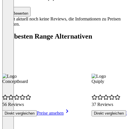
Sicherheitsaudit des Anbieters
Item
1
Bewerten
of
Es gibt aktuell noch keine Reviews, die Informationen zu Preisen
3
enthalten.
Die besten Range Alternativen
Conceptboard
Quiply
56 Reviews
37 Reviews
Preise ansehen
P
Direkt vergleichen
Direkt vergleichen