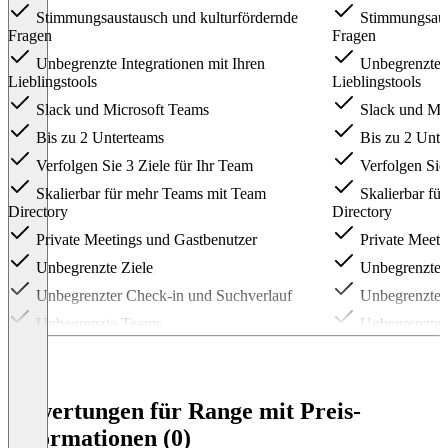
Stimmungsaustausch und kulturfördernde
Stimmungsaust
Fragen
Fragen
Unbegrenzte Integrationen mit Ihren
Unbegrenzte I
Lieblingstools
Lieblingstools
Slack und Microsoft Teams
Slack und Mi
Bis zu 2 Unterteams
Bis zu 2 Unte
Verfolgen Sie 3 Ziele für Ihr Team
Verfolgen Sie 
Skalierbar für mehr Teams mit Team
Skalierbar fü
Directory
Directory
Private Meetings und Gastbenutzer
Private Meeti
Unbegrenzte Ziele
Unbegrenzte 
Unbegrenzter Check-in und Suchverlauf
Unbegrenzter 
Unbegrenzte Teams
Unbegrenzte 
Erweiterte Benutzerverwaltung
SSO, Okta und OneLogin
Bewertungen für Range mit Preis-
Benutzerdefinierte
Rechnungsstellungsoptionen
Informationen (0)