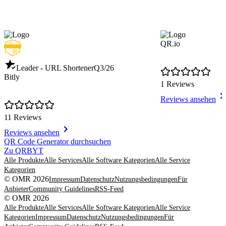
QR.io
Leader - URL Shortener
Q3/26
Bitly
1 Reviews
Reviews ansehen
11 Reviews
Reviews ansehen
Item
QR Code Generator durchsuchen
1
Zu QRBYT
of
Alle Produkte
Alle Services
Alle Software Kategorien
Alle Service
8
Kategorien
© OMR 2026
Impressum
Datenschutz
Nutzungsbedingungen
Für
Anbieter
Community Guidelines
RSS-Feed
© OMR 2026
Alle Produkte
Alle Services
Alle Software Kategorien
Alle Service
Kategorien
Impressum
Datenschutz
Nutzungsbedingungen
Für