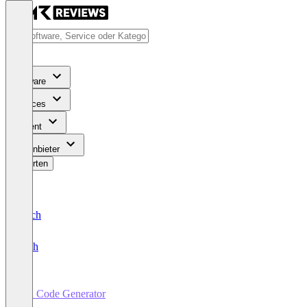
Software
Services
Content
Für Anbieter
Bewerten
Deutsch
English
QR Code Generator