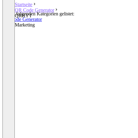
Startseite
QR Code Generator
In den folgenden Kategorien gelistet:
QRBYT
QR Code Generator
Other Marketing