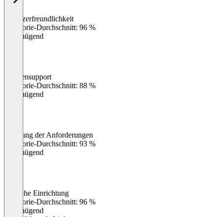
Benutzerfreundlichkeit
0
%
Kategorie-Durchschnitt: 96 %
Ungenügend
Kundensupport
0
%
Kategorie-Durchschnitt: 88 %
Ungenügend
Erfüllung der Anforderungen
0
%
Kategorie-Durchschnitt: 93 %
Ungenügend
Einfache Einrichtung
0
%
Kategorie-Durchschnitt: 96 %
Ungenügend