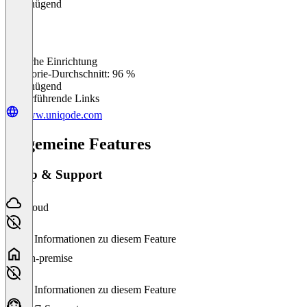
Ungenügend
Einfache Einrichtung
0
%
Kategorie-Durchschnitt: 96 %
Ungenügend
Weiterführende Links
www.uniqode.com
Allgemeine Features
Setup & Support
Cloud
Keine Informationen zu diesem Feature
On-premise
Keine Informationen zu diesem Feature