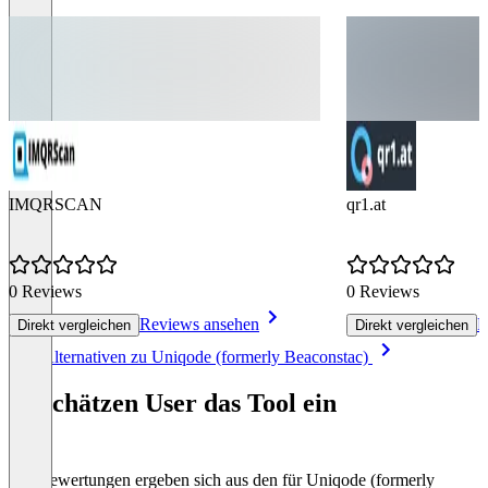
IMQRSCAN
qr1.at
0 Reviews
0 Reviews
Reviews ansehen
R
Direkt vergleichen
Direkt vergleichen
Item
Alle Alternativen zu Uniqode (formerly Beaconstac)
1
of
So schätzen User das Tool ein
8
Die Bewertungen ergeben sich aus den für Uniqode (formerly