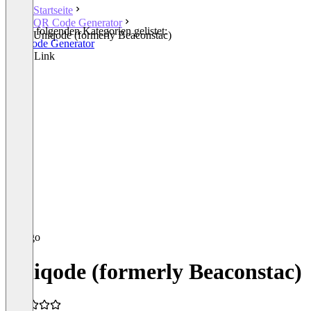
Startseite
QR Code Generator
In den folgenden Kategorien gelistet:
Uniqode (formerly Beaconstac)
QR Code Generator
Smart Link
Uniqode (formerly Beaconstac)