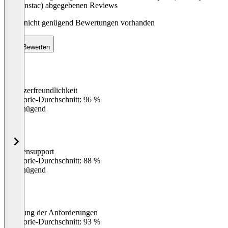
Beaconstac) abgegebenen Reviews
Noch nicht genügend Bewertungen vorhanden
Bewerten
Benutzerfreundlichkeit
0
%
Kategorie-Durchschnitt: 96 %
Ungenügend
Kundensupport
0
%
Kategorie-Durchschnitt: 88 %
Ungenügend
Erfüllung der Anforderungen
0
%
Kategorie-Durchschnitt: 93 %