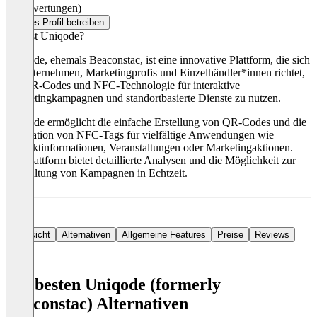
(0 Bewertungen)
Dieses Profil betreiben
Was ist Uniqode?
Uniqode, ehemals Beaconstac, ist eine innovative Plattform, die sich
an Unternehmen, Marketingprofis und Einzelhändler*innen richtet,
um QR-Codes und NFC-Technologie für interaktive
Marketingkampagnen und standortbasierte Dienste zu nutzen.
Uniqode ermöglicht die einfache Erstellung von QR-Codes und die
Integration von NFC-Tags für vielfältige Anwendungen wie
Produktinformationen, Veranstaltungen oder Marketingaktionen.
Die Plattform bietet detaillierte Analysen und die Möglichkeit zur
Verwaltung von Kampagnen in Echtzeit.
Die Preise für das Tool beginnen bei 15 $ im Monat.
Übersicht
Alternativen
Allgemeine Features
Preise
Reviews
Die besten Uniqode (formerly
Beaconstac) Alternativen