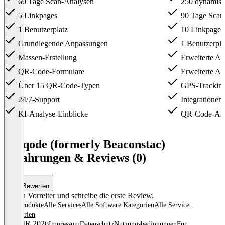
60 Tage Scan-Analysen
250 dynamis
5 Linkpages
90 Tage Scan
1 Benutzerplatz
10 Linkpages
Grundlegende Anpassungen
1 Benutzerpla
Massen-Erstellung
Erweiterte A
QR-Code-Formulare
Erweiterte An
Über 15 QR-Code-Typen
GPS-Trackin
24/7-Support
Integrationen
KI-Analyse-Einblicke
QR-Code-AP
Item
1
Uniqode (formerly Beaconstac)
of
Erfahrungen & Reviews (0)
4
Bewerten
Sei ein Vorreiter und schreibe die erste Review.
Alle Produkte
Alle Services
Alle Software Kategorien
Alle Service
Kategorien
© OMR 2026
Impressum
Datenschutz
Nutzungsbedingungen
Für