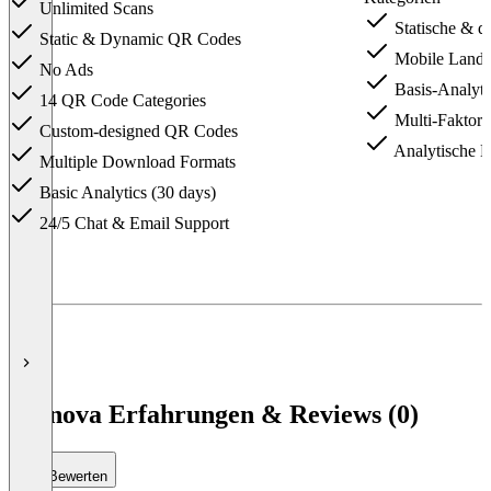
Unlimited Scans
Statische & 
Static & Dynamic QR Codes
Mobile Landi
No Ads
Basis-Analytik
14 QR Code Categories
Multi-Faktor-
Custom-designed QR Codes
Analytische E
Multiple Download Formats
Basic Analytics (30 days)
24/5 Chat & Email Support
Item
1
of
5
Scanova Erfahrungen & Reviews (0)
Bewerten