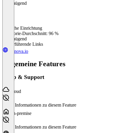
Ungenügend
Einfache Einrichtung
0
%
Kategorie-Durchschnitt: 96 %
Ungenügend
Weiterführende Links
scanova.io
Allgemeine Features
Setup & Support
Cloud
Keine Informationen zu diesem Feature
On-premise
Keine Informationen zu diesem Feature