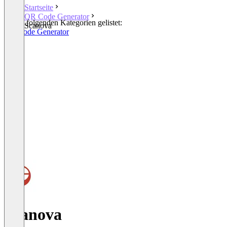
Startseite
QR Code Generator
In den folgenden Kategorien gelistet:
Scanova
QR Code Generator
Scanova