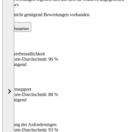
Reviews
Noch nicht genügend Bewertungen vorhanden
Bewerten
Benutzerfreundlichkeit
0
%
Kategorie-Durchschnitt: 96 %
Ungenügend
Kundensupport
0
%
Kategorie-Durchschnitt: 88 %
Ungenügend
Erfüllung der Anforderungen
0
%
Kategorie-Durchschnitt: 93 %