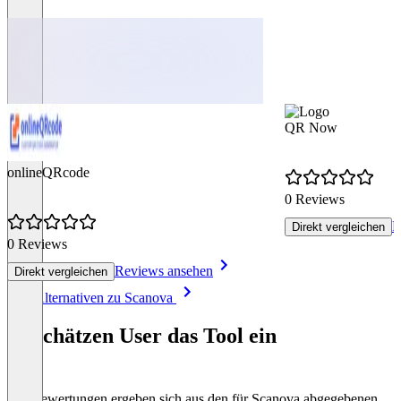
QR Now
onlineQRcode
0 Reviews
R
Direkt vergleichen
0 Reviews
Reviews ansehen
Direkt vergleichen
Item
Alle Alternativen zu Scanova
1
of
So schätzen User das Tool ein
8
Die Bewertungen ergeben sich aus den für Scanova abgegebenen