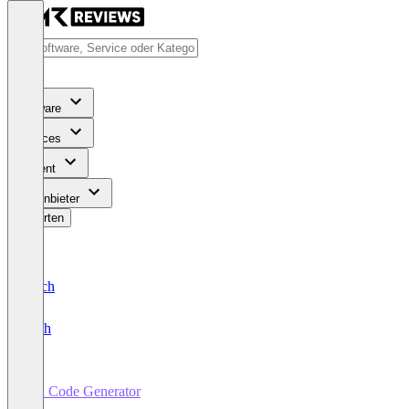
Software
Services
Content
Für Anbieter
Bewerten
Deutsch
English
QR Code Generator