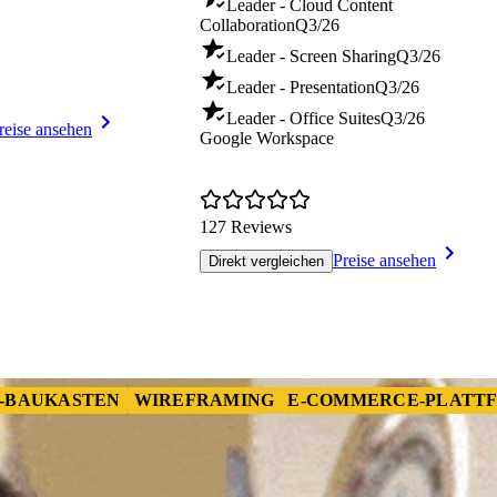
Leader - Cloud Content
Collaboration
Q3/26
Leader - Screen Sharing
Q3/26
Leader - Presentation
Q3/26
Leader - Office Suites
Q3/26
reise ansehen
Google Workspace
127 Reviews
Preise ansehen
Direkt vergleichen
-BAUKASTEN
WIREFRAMING
E-COMMERCE-PLATTF