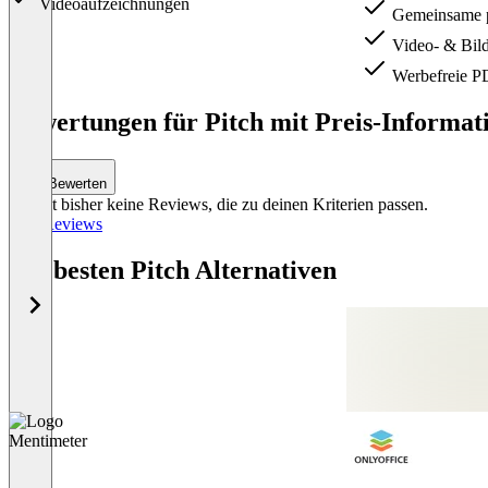
Videoaufzeichnungen
Gemeinsame p
Video- & Bild
Werbefreie P
Item
1
Bewertungen für Pitch mit Preis-Informati
of
3
Bewerten
Es gibt bisher keine Reviews, die zu deinen Kriterien passen.
Alle Reviews
Die besten Pitch Alternativen
Mentimeter