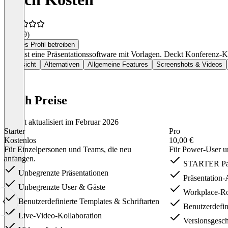
4,4
(19)
Dieses Profil betreiben
Pitch ist eine Präsentationssoftware mit Vorlagen. Deckt Konferen
Übersicht
Alternativen
Allgemeine Features
Screenshots & Videos
Pitch Preise
Zuletzt aktualisiert im Februar 2026
Starter
Pro
Kostenlos
10,00 €
Für Einzelpersonen und Teams, die neu
Für Power-User u
anfangen.
STARTER Pa
Unbegrenzte Präsentationen
Präsentation-
Unbegrenzte User & Gäste
Workplace-Ro
Benutzerdefinierte Templates & Schriftarten
Benutzerdefin
Live-Video-Kollaboration
Versionsgesch