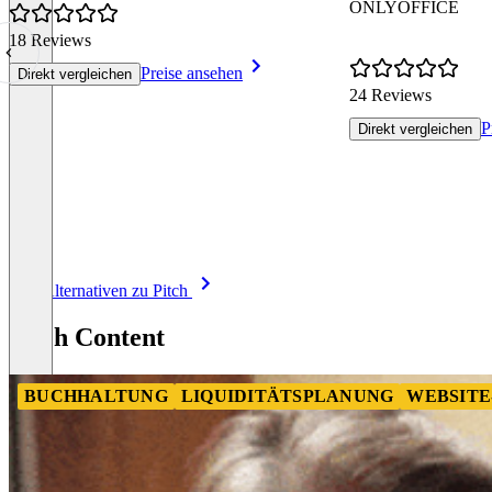
ONLYOFFICE
18 Reviews
Preise ansehen
Direkt vergleichen
24 Reviews
P
Direkt vergleichen
Item
Alle Alternativen zu Pitch
1
of
Pitch Content
8
BUCHHALTUNG
LIQUIDITÄTSPLANUNG
WEBSITE