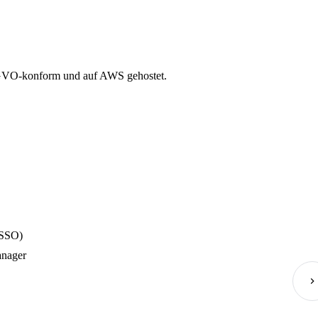
 DSGVO-konform und auf AWS gehostet.
(SSO)
anager