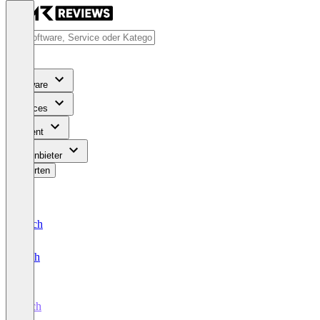
Software
Services
Content
Für Anbieter
Bewerten
Deutsch
English
Pitch