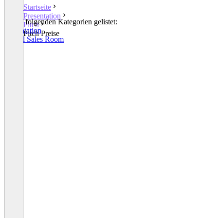
Startseite
Presentation
In den folgenden Kategorien gelistet:
Pitch
Presentation
Pitch Preise
Digital Sales Room