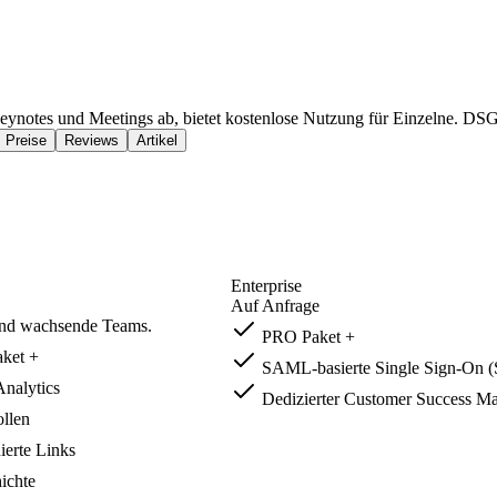
z-Keynotes und Meetings ab, bietet kostenlose Nutzung für Einzelne.
Preise
Reviews
Artikel
Enterprise
Auf Anfrage
nd wachsende Teams.
PRO Paket +
ket +
SAML-basierte Single Sign-On 
Analytics
Dedizierter Customer Success M
llen
ierte Links
ichte