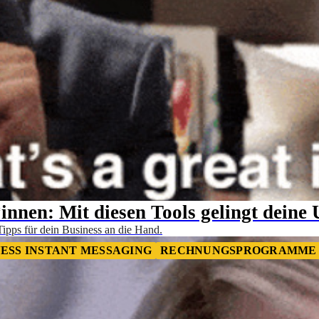
innen: Mit diesen Tools gelingt dein
ipps für dein Business an die Hand.
NESS INSTANT MESSAGING
RECHNUNGSPROGRAMME