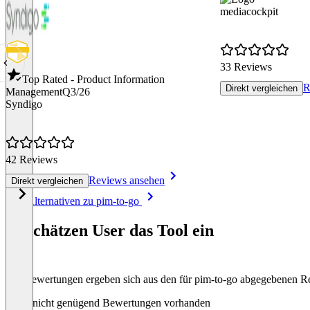
mediacockpit
33 Reviews
Top Rated - Product Information
R
Direkt vergleichen
Management
Q3/26
Syndigo
42 Reviews
Reviews ansehen
Direkt vergleichen
Item
Alle Alternativen zu pim-to-go
1
of
So schätzen User das Tool ein
8
Die Bewertungen ergeben sich aus den für pim-to-go abgegebenen R
Noch nicht genügend Bewertungen vorhanden