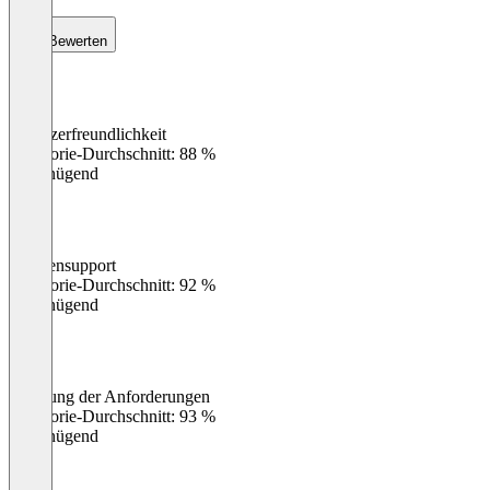
Bewerten
Benutzerfreundlichkeit
0
%
Kategorie-Durchschnitt: 88 %
Ungenügend
Kundensupport
0
%
Kategorie-Durchschnitt: 92 %
Ungenügend
Erfüllung der Anforderungen
0
%
Kategorie-Durchschnitt: 93 %
Ungenügend