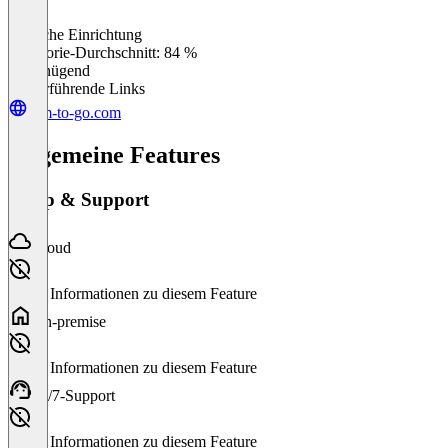
Einfache Einrichtung
0
%
Kategorie-Durchschnitt: 84 %
Ungenügend
Weiterführende Links
pim-to-go.com
Allgemeine Features
Setup & Support
Cloud
Keine Informationen zu diesem Feature
On-premise
Keine Informationen zu diesem Feature
24/7-Support
Keine Informationen zu diesem Feature