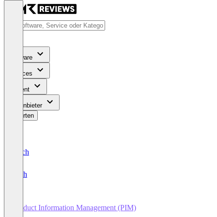
Software
Services
Content
Für Anbieter
Bewerten
Deutsch
English
Product Information Management (PIM)