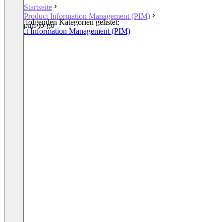
Startseite
Product Information Management (PIM)
In den folgenden Kategorien gelistet:
pim-to-go
Product Information Management (PIM)