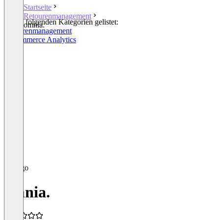
Startseite
Retourenmanagement
In den folgenden Kategorien gelistet:
omnia.
Retourenmanagement
E-Commerce Analytics
omnia.