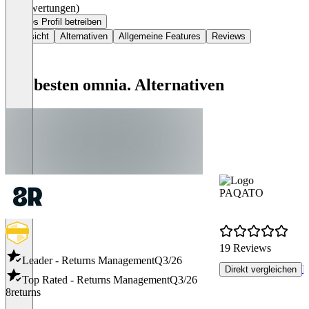
(0 Bewertungen)
Dieses Profil betreiben
Übersicht
Alternativen
Allgemeine Features
Reviews
Die besten omnia. Alternativen
PAQATO
19 Reviews
Leader - Returns Management
Q3/26
R
Direkt vergleichen
Top Rated - Returns Management
Q3/26
8returns