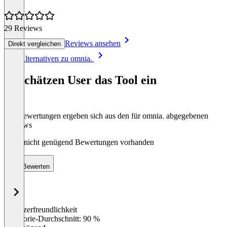
29 Reviews
Reviews ansehen
Direkt vergleichen
Item
Alle Alternativen zu omnia.
1
of
So schätzen User das Tool ein
8
Die Bewertungen ergeben sich aus den für omnia. abgegebenen
Reviews
Noch nicht genügend Bewertungen vorhanden
Bewerten
Benutzerfreundlichkeit
0
%
Kategorie-Durchschnitt: 90 %