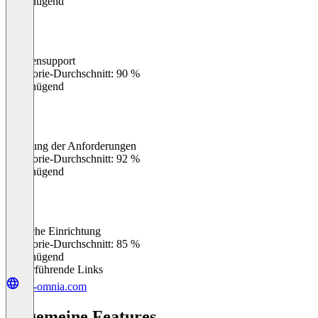
Ungenügend
Kundensupport
0
%
Kategorie-Durchschnitt: 90 %
Ungenügend
Erfüllung der Anforderungen
0
%
Kategorie-Durchschnitt: 92 %
Ungenügend
Einfache Einrichtung
0
%
Kategorie-Durchschnitt: 85 %
Ungenügend
Weiterführende Links
get-omnia.com
Allgemeine Features