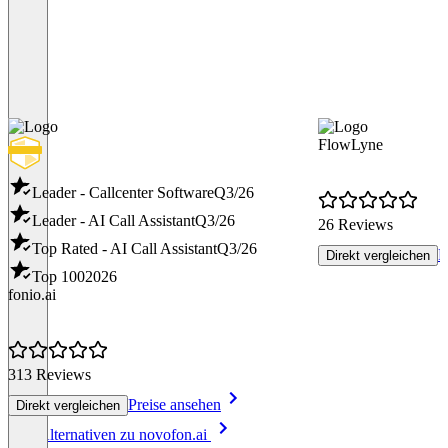
FlowLyne
Leader - Callcenter Software
Q3/26
Leader - AI Call Assistant
Q3/26
26 Reviews
Top Rated - AI Call Assistant
Q3/26
P
Direkt vergleichen
Top 100
2026
fonio.ai
313 Reviews
Preise ansehen
Direkt vergleichen
Item
Alle Alternativen zu novofon.ai
1