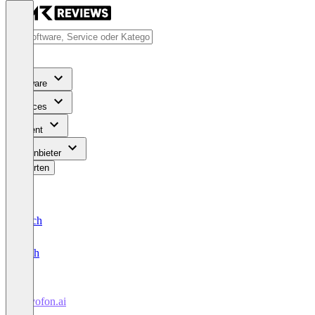
Software
Services
Content
Für Anbieter
Bewerten
Deutsch
English
novofon.ai