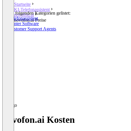
Startseite
KI-Telefonassistent
In den folgenden Kategorien gelistet:
novofon.ai
KI-Telefonassistent
novofon.ai Preise
Callcenter Software
AI Customer Support Agents
novofon.ai Kosten