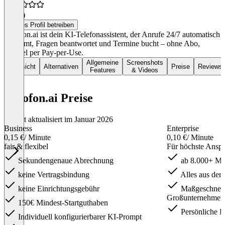
5,0
(1)
Dieses Profil betreiben
novofon.ai ist dein KI-Telefonassistent, der Anrufe 24/7 automatisch
annimmt, Fragen beantwortet und Termine bucht – ohne Abo,
flexibel per Pay-per-Use.
Allgemeine
Screenshots
Übersicht
Alternativen
Preise
Reviews
Features
& Videos
novofon.ai Preise
Zuletzt aktualisiert im Januar 2026
Business
Enterprise
0,15 €
/ Minute
0,10 €
/ Minute
fair & flexibel
Für höchste Ansp
Sekundengenaue Abrechnung
ab 8.000+ Mi
keine Vertragsbindung
Alles aus dem
keine Einrichtungsgebühr
Maßgeschneide
Großunternehmen 
150€ Mindest-Startguthaben
Persönliche B
Individuell konfigurierbarer KI-Prompt