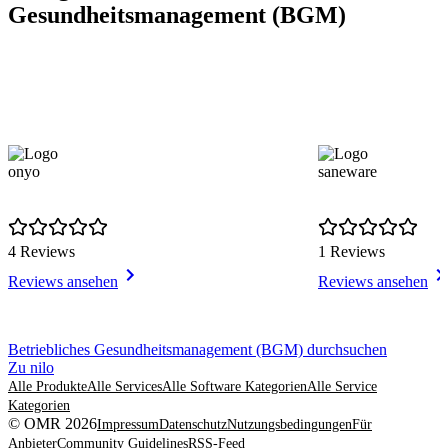
Gesundheitsmanagement (BGM)
onyo
saneware
4 Reviews
1 Reviews
Reviews ansehen
Reviews ansehen
Item
Betriebliches Gesundheitsmanagement (BGM) durchsuchen
1
Zu nilo
of
Alle Produkte
Alle Services
Alle Software Kategorien
Alle Service
8
Kategorien
© OMR 2026
Impressum
Datenschutz
Nutzungsbedingungen
Für
Anbieter
Community Guidelines
RSS-Feed