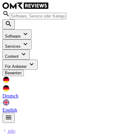
Software
Services
Content
Für Anbieter
Bewerten
Deutsch
English
nilo