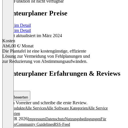
Diese Funktion ist nicht verfügbar
Monteurplaner Preise
Preise im Detail
Preise im Detail
Zuletzt aktualisiert im März 2024
Kosten
Ab
6,00 €
/ Monat
Die Plantafel ist eine kostengünstige, effiziente
Lösung zur Vermeidung von Fehlplanungen und
zur Reduzierung von Abstimmungsaufwänden.
Item
1
Monteurplaner Erfahrungen & Reviews
of
(0)
1
Bewerten
Sei ein Vorreiter und schreibe die erste Review.
Alle Produkte
Alle Services
Alle Software Kategorien
Alle Service
Kategorien
© OMR 2026
Impressum
Datenschutz
Nutzungsbedingungen
Für
Anbieter
Community Guidelines
RSS-Feed