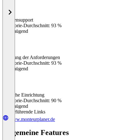
Kundensupport
0
%
Kategorie-Durchschnitt: 93 %
Ungenügend
Erfüllung der Anforderungen
0
%
Kategorie-Durchschnitt: 93 %
Ungenügend
Einfache Einrichtung
0
%
Kategorie-Durchschnitt: 90 %
Ungenügend
Weiterführende Links
www.monteurplaner.de
Allgemeine Features