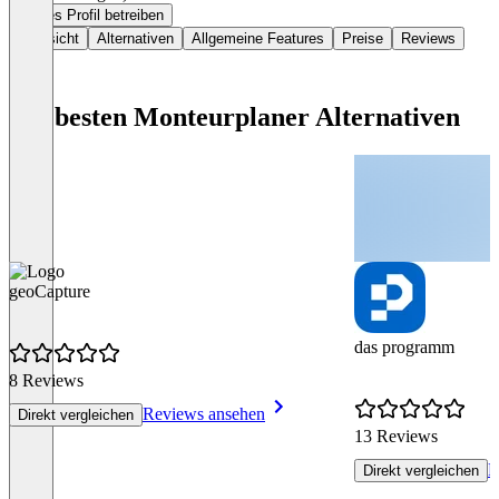
Dieses Profil betreiben
Übersicht
Alternativen
Allgemeine Features
Preise
Reviews
Die besten Monteurplaner Alternativen
geoCapture
das programm
8 Reviews
Reviews ansehen
Direkt vergleichen
13 Reviews
R
Direkt vergleichen