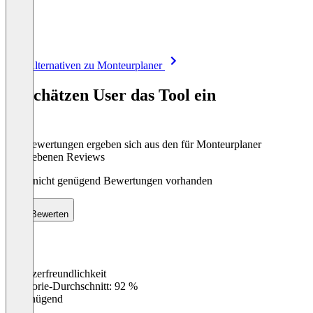
Item
Alle Alternativen zu Monteurplaner
1
of
So schätzen User das Tool ein
8
Die Bewertungen ergeben sich aus den für Monteurplaner
abgegebenen Reviews
Noch nicht genügend Bewertungen vorhanden
Bewerten
Benutzerfreundlichkeit
0
%
Kategorie-Durchschnitt: 92 %
Ungenügend