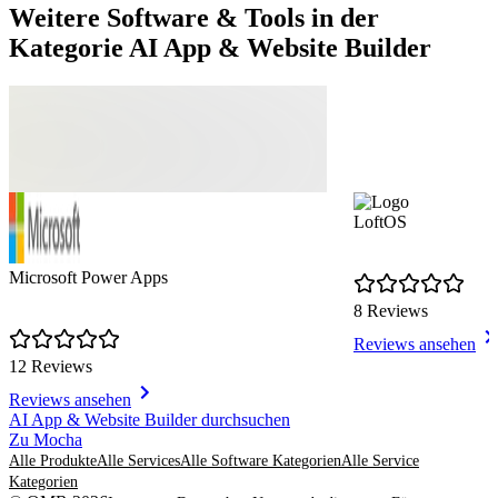
Weitere Software & Tools in der
Kategorie AI App & Website Builder
LoftOS
Microsoft Power Apps
8 Reviews
Reviews ansehen
12 Reviews
Reviews ansehen
Item
AI App & Website Builder durchsuchen
1
Zu Mocha
of
Alle Produkte
Alle Services
Alle Software Kategorien
Alle Service
8
Kategorien