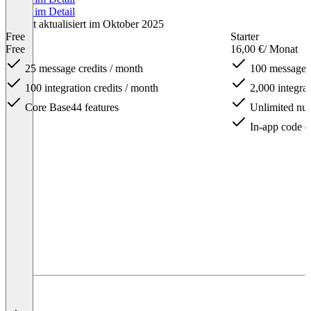
Preise im Detail
Zuletzt aktualisiert im Oktober 2025
Free
Starter
Free
16,00 €
/ Monat
25 message credits / month
100 message c
100 integration credits / month
2,000 integrat
Core Base44 features
Unlimited num
In-app code e
Item
1
of