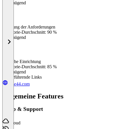
Ungenügend
Erfüllung der Anforderungen
0
%
Kategorie-Durchschnitt: 90 %
Ungenügend
Einfache Einrichtung
0
%
Kategorie-Durchschnitt: 85 %
Ungenügend
Weiterführende Links
base44.com
Allgemeine Features
Setup & Support
Cloud