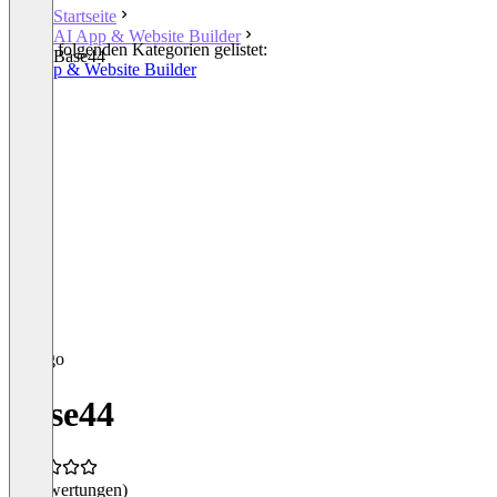
Startseite
AI App & Website Builder
In den folgenden Kategorien gelistet:
Base44
AI App & Website Builder
Base44
(0 Bewertungen)