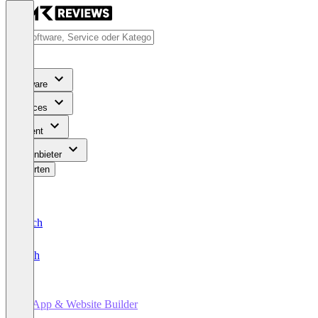
Software
Services
Content
Für Anbieter
Bewerten
Deutsch
English
AI App & Website Builder