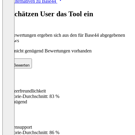
Alle Alternativen zu Base44
1
of
So schätzen User das Tool ein
8
Die Bewertungen ergeben sich aus den für Base44 abgegebenen
Reviews
Noch nicht genügend Bewertungen vorhanden
Bewerten
Benutzerfreundlichkeit
0
%
Kategorie-Durchschnitt: 83 %
Ungenügend
Kundensupport
0
%
Kategorie-Durchschnitt: 86 %