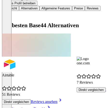
Dieses Profil betreiben
Übersicht
Alternativen
Allgemeine Features
Preise
Reviews
Die besten Base44 Alternativen
one.com
Airtable
7 Reviews
R
Direkt vergleichen
51 Reviews
Reviews ansehen
Direkt vergleichen
Item