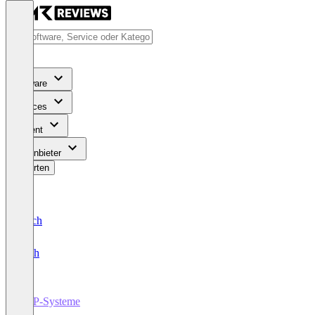
Software
Services
Content
Für Anbieter
Bewerten
Deutsch
English
ERP-Systeme