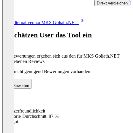
R
Direkt vergleichen
Item
Alle Alternativen zu MKS Goliath.NET
1
of
So schätzen User das Tool ein
8
Die Bewertungen ergeben sich aus den für MKS Goliath.NET
abgegebenen Reviews
Noch nicht genügend Bewertungen vorhanden
Bewerten
Benutzerfreundlichkeit
0
%
Kategorie-Durchschnitt: 87 %
Sehr gut