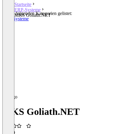
Startseite
ERP-Systeme
In den folgenden Kategorien gelistet:
MKS Goliath.NET
ERP-Systeme
MKS Goliath.NET
3,5
(1)