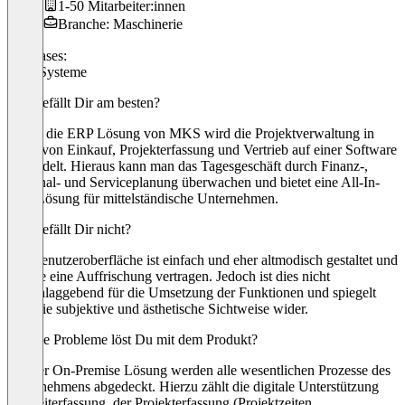
1-50 Mitarbeiter:innen
Branche: Maschinerie
Use cases:
ERP-Systeme
Was gefällt Dir am besten?
Ueber die ERP Lösung von MKS wird die Projektverwaltung in
Form von Einkauf, Projekterfassung und Vertrieb auf einer Software
gebündelt. Hieraus kann man das Tagesgeschäft durch Finanz-,
Personal- und Serviceplanung überwachen und bietet eine All-In-
One-Lösung für mittelständische Unternehmen.
Was gefällt Dir nicht?
Die Benutzeroberfläche ist einfach und eher altmodisch gestaltet und
könnte eine Auffrischung vertragen. Jedoch ist dies nicht
ausschlaggebend für die Umsetzung der Funktionen und spiegelt
eher die subjektive und ästhetische Sichtweise wider.
Welche Probleme löst Du mit dem Produkt?
Mit der On-Premise Lösung werden alle wesentlichen Prozesse des
Unternehmens abgedeckt. Hierzu zählt die digitale Unterstützung
der Zeiterfassung, der Projekterfassung (Projektzeiten,