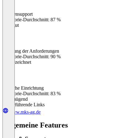
Kundensupport
0
%
Kategorie-Durchschnitt: 87 %
Sehr gut
Erfüllung der Anforderungen
0
%
Kategorie-Durchschnitt: 90 %
Ausgezeichnet
Einfache Einrichtung
0
%
Kategorie-Durchschnitt: 83 %
Ungenügend
Weiterführende Links
www.mks-ag.de
Allgemeine Features