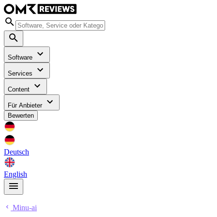
Software
Services
Content
Für Anbieter
Bewerten
Deutsch
English
Minu-ai