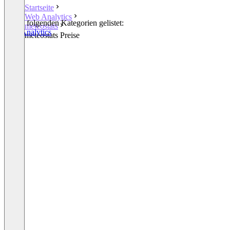
Startseite
Web Analytics
In den folgenden Kategorien gelistet:
meteostats
Web Analytics
meteostats Preise