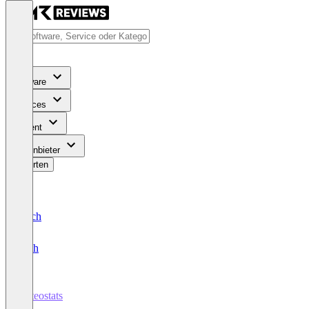
Software
Services
Content
Für Anbieter
Bewerten
Deutsch
English
meteostats