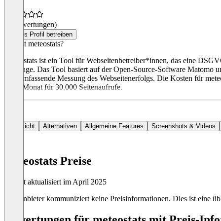
(0 Bewertungen)
Dieses Profil betreiben
Was ist meteostats?
Meteostats ist ein Tool für Webseitenbetreiber*innen, das eine DSGV
und -tage. Das Tool basiert auf der Open-Source-Software Matomo un
eine umfassende Messung des Webseitenerfolgs. Die Kosten für meteos
€ pro Monat für 30.000 Seitenaufrufe.
Übersicht
Alternativen
Allgemeine Features
Screenshots & Videos
meteostats Preise
Zuletzt aktualisiert im April 2025
Der Anbieter kommuniziert keine Preisinformationen. Dies ist eine übl
Bewertungen für meteostats mit Preis-Info