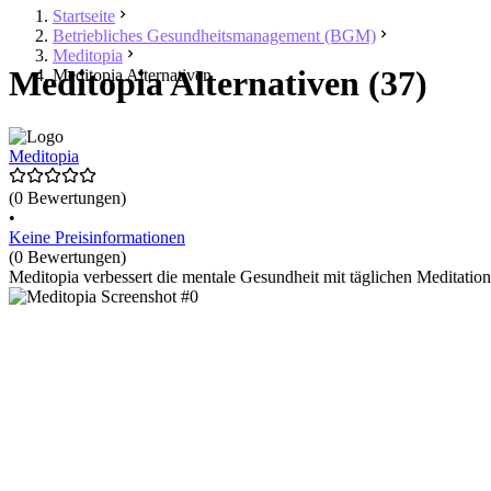
Startseite
Betriebliches Gesundheitsmanagement (BGM)
Meditopia
Meditopia Alternativen (37)
Meditopia Alternativen
Meditopia
(0 Bewertungen)
•
Keine Preisinformationen
(0 Bewertungen)
Meditopia verbessert die mentale Gesundheit mit täglichen Meditatio