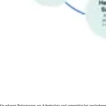
. Sie erkennt Belastungen am Arbeitsplatz und unterstützt bei gesünde