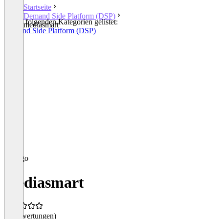
Startseite
Demand Side Platform (DSP)
In den folgenden Kategorien gelistet:
mediasmart
Demand Side Platform (DSP)
mediasmart
(0 Bewertungen)