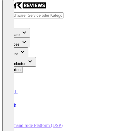
Software
Services
Content
Für Anbieter
Bewerten
Deutsch
English
Demand Side Platform (DSP)