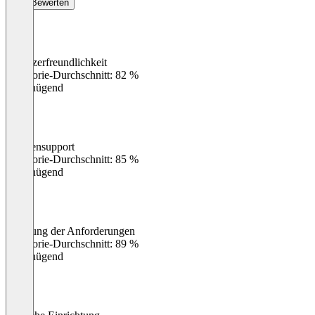
Bewerten
Benutzerfreundlichkeit
0
%
Kategorie-Durchschnitt: 82 %
Ungenügend
Kundensupport
0
%
Kategorie-Durchschnitt: 85 %
Ungenügend
Erfüllung der Anforderungen
0
%
Kategorie-Durchschnitt: 89 %
Ungenügend