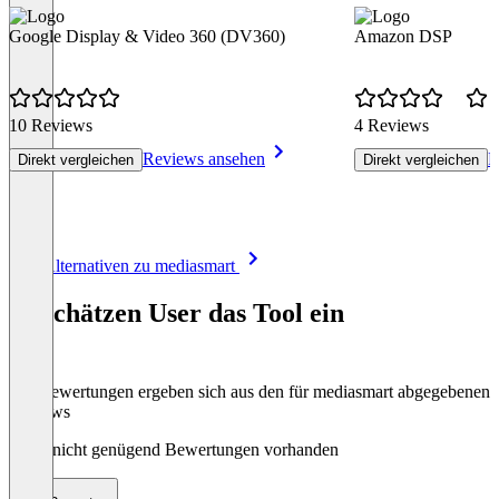
Google Display & Video 360 (DV360)
Amazon DSP
10 Reviews
4 Reviews
Reviews ansehen
R
Direkt vergleichen
Direkt vergleichen
Item
Alle Alternativen zu mediasmart
1
of
So schätzen User das Tool ein
8
Die Bewertungen ergeben sich aus den für mediasmart abgegebenen
Reviews
Noch nicht genügend Bewertungen vorhanden