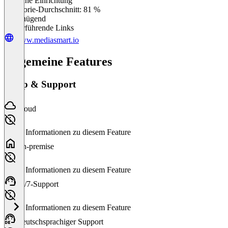
Einfache Einrichtung
0
%
Kategorie-Durchschnitt: 81 %
Ungenügend
Weiterführende Links
www.mediasmart.io
Allgemeine Features
Setup & Support
Cloud
Keine Informationen zu diesem Feature
On-premise
Keine Informationen zu diesem Feature
24/7-Support
Keine Informationen zu diesem Feature
Deutschsprachiger Support