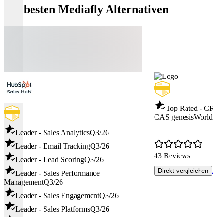
Die besten Mediafly Alternativen
Top Rated - CR
CAS genesisWorld
Leader - Sales Analytics
Q3/26
Leader - Email Tracking
Q3/26
43 Reviews
Leader - Lead Scoring
Q3/26
R
Direkt vergleichen
Leader - Sales Performance
Management
Q3/26
Leader - Sales Engagement
Q3/26
Leader - Sales Platforms
Q3/26