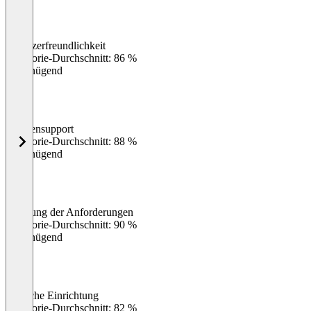
Benutzerfreundlichkeit
0
%
Kategorie-Durchschnitt: 86 %
Ungenügend
Kundensupport
0
%
Kategorie-Durchschnitt: 88 %
Ungenügend
Erfüllung der Anforderungen
0
%
Kategorie-Durchschnitt: 90 %
Ungenügend
Einfache Einrichtung
0
%
Kategorie-Durchschnitt: 82 %