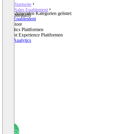
Startseite
Sales Enablement
In den folgenden Kategorien gelistet:
Mediafly
Sales Enablement
SAP Store
Analytics Plattformen
Content Experience Plattformen
Sales Analytics
+4