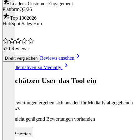
Leader - Customer Engagement
Platform
Q3/26
Top 100
2026
HubSpot Sales Hub
520 Reviews
Reviews ansehen
Direkt vergleichen
Item
Alle Alternativen zu Mediafly
1
of
So schätzen User das Tool ein
8
Die Bewertungen ergeben sich aus den für Mediafly abgegebenen
Reviews
Noch nicht genügend Bewertungen vorhanden
Bewerten