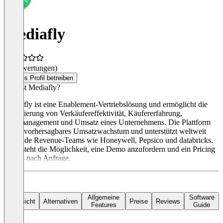
Mediafly
(0 Bewertungen)
Dieses Profil betreiben
Was ist Mediafly?
Mediafly ist eine Enablement-Vertriebslösung und ermöglicht die
Optimierung von Verkäufereffektivität, Käufererfahrung,
Wertmanagement und Umsatz eines Unternehmens. Die Plattform
liefert vorhersagbares Umsatzwachstum und unterstützt weltweit
führende Revenue-Teams wie Honeywell, Pepsico und databricks.
Es besteht die Möglichkeit, eine Demo anzufordern und ein Pricing
gibt es nach Anfrage.
Allgemeine
Software
Übersicht
Alternativen
Preise
Reviews
Features
Guide