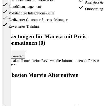
Analytics & I
Identitätsmanagement
Onboarding
Vollständige Integrations-Suite
Dedizierter Customer Success Manager
Erweitertes Training
Item
1
Bewertungen für Marvia mit Preis-
of
Informationen (0)
2
Bewerten
Es gibt aktuell noch keine Reviews, die Informationen zu Preisen
enthalten.
Die besten Marvia Alternativen