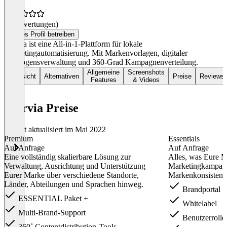
(0 Bewertungen)
Dieses Profil betreiben
Marvia ist eine All-in-1-Plattform für lokale
Marketingautomatisierung. Mit Markenvorlagen, digitaler
Vermögensverwaltung und 360-Grad Kampagnenverteilung.
Allgemeine
Screenshots
Übersicht
Alternativen
Preise
Reviews
Features
& Videos
Marvia Preise
Zuletzt aktualisiert im Mai 2022
Premium
Essentials
Auf Anfrage
Auf Anfrage
Eine vollständig skalierbare Lösung zur
Alles, was Eure M
Verwaltung, Ausrichtung und Unterstützung
Marketingkampagn
Eurer Marke über verschiedene Standorte,
Markenkonsistenz 
Länder, Abteilungen und Sprachen hinweg.
Brandportal
ESSENTIAL Paket +
Whitelabel
Multi-Brand-Support
Benutzerrolle
360˚ Contentdistribution-Tools