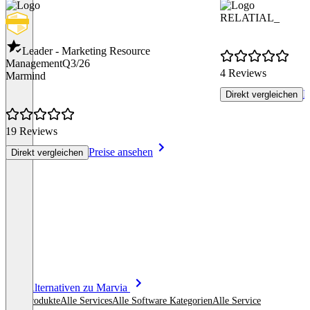
RELATIAL_
Leader - Marketing Resource
Management
Q3/26
4 Reviews
Marmind
P
Direkt vergleichen
19 Reviews
Preise ansehen
Direkt vergleichen
Item
Alle Alternativen zu Marvia
1
Alle Produkte
Alle Services
Alle Software Kategorien
Alle Service
of