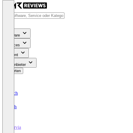
Software
Services
Content
Für Anbieter
Bewerten
Deutsch
English
Marvia