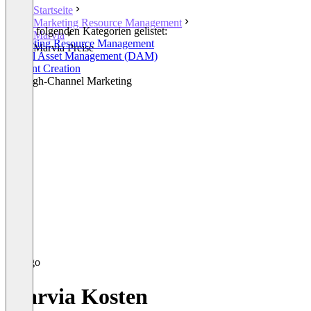
Startseite
Marketing Resource Management
In den folgenden Kategorien gelistet:
Marvia
Marketing Resource Management
Marvia Preise
Digital Asset Management (DAM)
Content Creation
Through-Channel Marketing
Marvia Kosten