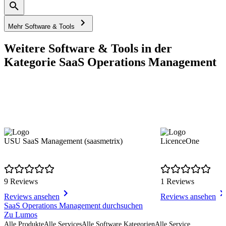
Mehr Software & Tools
Weitere Software & Tools in der
Kategorie SaaS Operations Management
USU SaaS Management (saasmetrix)
LicenceOne
9 Reviews
1 Reviews
Reviews ansehen
Reviews ansehen
Item
SaaS Operations Management durchsuchen
1
Zu Lumos
of
Alle Produkte
Alle Services
Alle Software Kategorien
Alle Service