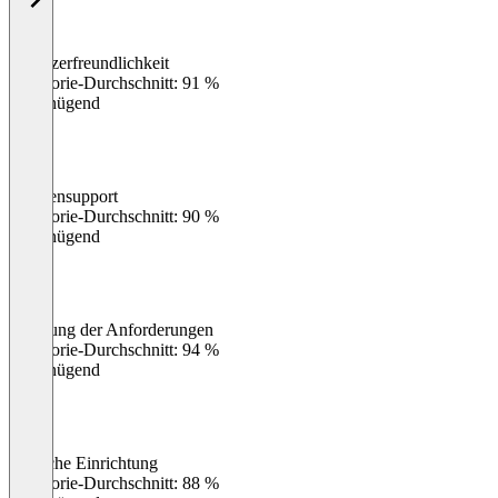
Benutzerfreundlichkeit
0
%
Kategorie-Durchschnitt: 91 %
Ungenügend
Kundensupport
0
%
Kategorie-Durchschnitt: 90 %
Ungenügend
Erfüllung der Anforderungen
0
%
Kategorie-Durchschnitt: 94 %
Ungenügend
Einfache Einrichtung
0
%
Kategorie-Durchschnitt: 88 %