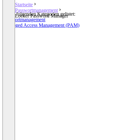
Startseite
Passwortmanagement
In den folgenden Kategorien gelistet:
Locker Password Manager
Passwortmanagement
Privileged Access Management (PAM)