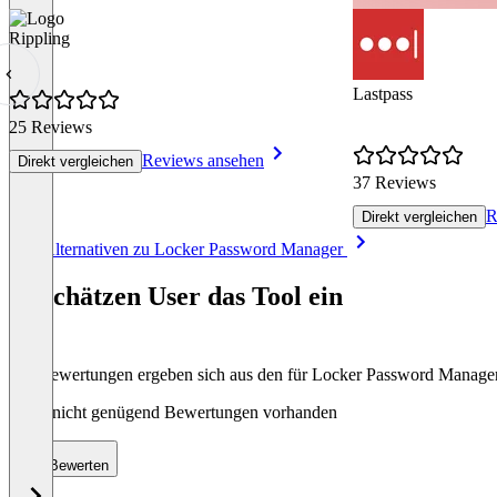
Rippling
Lastpass
25 Reviews
Reviews ansehen
Direkt vergleichen
37 Reviews
R
Direkt vergleichen
Item
Alle Alternativen zu Locker Password Manager
1
of
So schätzen User das Tool ein
8
Die Bewertungen ergeben sich aus den für Locker Password Manag
Noch nicht genügend Bewertungen vorhanden
Bewerten