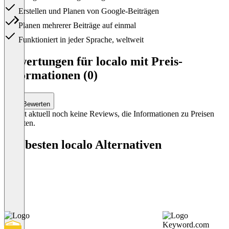
Erstellen und Planen von Google-Beiträgen
Planen mehrerer Beiträge auf einmal
Funktioniert in jeder Sprache, weltweit
Item
1
Bewertungen für localo mit Preis-
of
Informationen (0)
1
Bewerten
Es gibt aktuell noch keine Reviews, die Informationen zu Preisen
enthalten.
Die besten localo Alternativen
Keyword.com