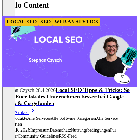
localo Content
8
LOCAL SEO
SEO
WEB ANALYTICS
Local SEO Tipps & Tricks: So
Stephan Czysch
28.4.2026
wird Euer lokales Unternehmen besser bei Google
Maps & Co gefunden
Mehr Artikel
Alle Produkte
Alle Services
Alle Software Kategorien
Alle Service
Kategorien
© OMR 2026
Impressum
Datenschutz
Nutzungsbedingungen
Für
Anbieter
Community Guidelines
RSS-Feed