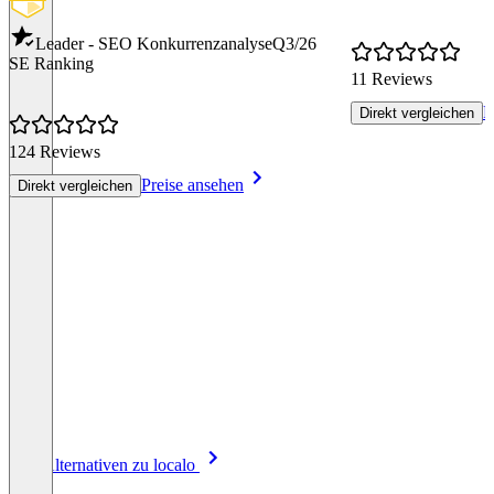
Leader - SEO Konkurrenzanalyse
Q3/26
SE Ranking
11 Reviews
P
Direkt vergleichen
124 Reviews
Preise ansehen
Direkt vergleichen
Item
Alle Alternativen zu localo
1
of