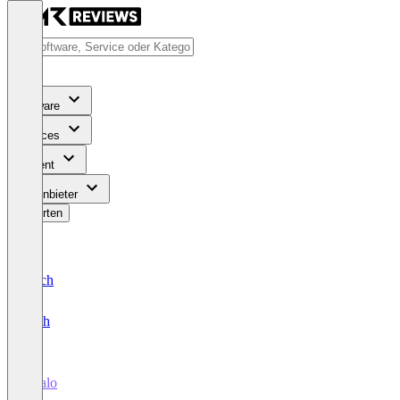
Software
Services
Content
Für Anbieter
Bewerten
Deutsch
English
localo