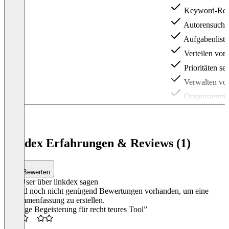
Keyword-Rec
Autorensuche
Aufgabenlisten
Verteilen von
Prioritäten se
Verwalten von
Organisieren 
Link-Strategi
Markenspezifi
Datenexporte
linkdex Erfahrungen & Reviews (1)
Benutzer/Liz
Item
1
Bewerten
of
Was User über linkdex sagen
3
Es sind noch nicht genügend Bewertungen vorhanden, um eine
Zusammenfassung zu erstellen.
“Mäßige Begeisterung für recht teures Tool”
2.5