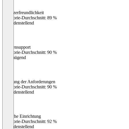
Benutzerfreundlichkeit
0
%
Kategorie-Durchschnitt: 89 %
Zufriedenstellend
Kundensupport
0
%
Kategorie-Durchschnitt: 90 %
Ungenügend
Erfüllung der Anforderungen
0
%
Kategorie-Durchschnitt: 90 %
Zufriedenstellend
Einfache Einrichtung
0
%
Kategorie-Durchschnitt: 92 %
Zufriedenstellend