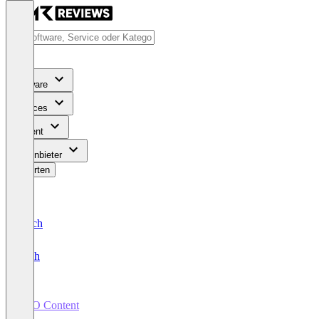
Software
Services
Content
Für Anbieter
Bewerten
Deutsch
English
SEO Content