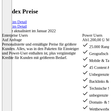
linkdex Preise
Preise im Detail
Preise im Detail
Zuletzt aktualisiert im Januar 2022
Enterprise Users
Power Users
Auf Anfrage
Ab
1.200,00 £
/ Mo
Personalisierte und ermäßigte Preise für größere
25.000 Rangve
Kunden. Alles, was in den Paketen für Einsteiger
und Power-User enthalten ist, plus vergünstigte
Geografisch (n
Kredite für Kunden mit größerem Bedarf.
Mobile & Tabl
45 Content & 
Unbegrenztes
Backlinks & 
Technische S
unbegrenzte 
Domain- & Se
Wettbewerber