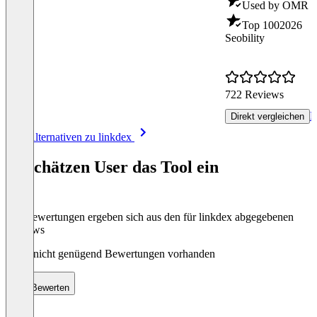
Used by OMR - 
Top 100
2026
Seobility
722 Reviews
R
Direkt vergleichen
Item
Alle Alternativen zu linkdex
1
of
So schätzen User das Tool ein
8
Die Bewertungen ergeben sich aus den für linkdex abgegebenen
Reviews
Noch nicht genügend Bewertungen vorhanden
Bewerten