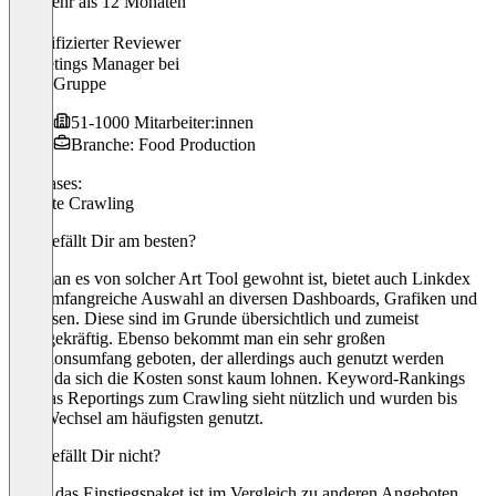
Vor mehr als 12 Monaten
Julia
Verifizierter Reviewer
Marketings Manager
bei
PHW-Gruppe
51-1000 Mitarbeiter:innen
Branche: Food Production
Use cases:
Website Crawling
Was gefällt Dir am besten?
Wie man es von solcher Art Tool gewohnt ist, bietet auch Linkdex
eine umfangreiche Auswahl an diversen Dashboards, Grafiken und
Analysen. Diese sind im Grunde übersichtlich und zumeist
aussagekräftig. Ebenso bekommt man ein sehr großen
Funktionsumfang geboten, der allerdings auch genutzt werden
sollte, da sich die Kosten sonst kaum lohnen. Keyword-Rankings
und das Reportings zum Crawling sieht nützlich und wurden bis
zum Wechsel am häufigsten genutzt.
Was gefällt Dir nicht?
Selbst das Einstiegspaket ist im Vergleich zu anderen Angeboten