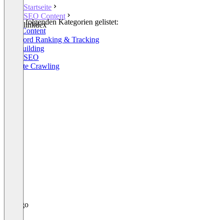
Startseite
SEO Content
In den folgenden Kategorien gelistet:
linkdex
SEO Content
Keyword Ranking & Tracking
Linkbuilding
Local SEO
Website Crawling
+5