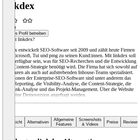
linkdex
2,5
(1)
Dieses Profil betreiben
Was ist linkdex?
linkdex entwickelt SEO-Software seit 2009 und zählt heute Firmen
wie Microsoft, Tui und pmg zu seinen Kund:innen. Mit linkdex soll
alles verfügbar sein, was für SEO-Recherchen und die Entwicklung
einer Content-Strategie benötigt wird. Die Firma hat sich sowohl auf
Agenturen als auch auf aufstrebenden Inhouse-Teams spezialisiert.
Funktionen der Enterprise-SEO-Software sind unter anderem das
SEO-Reporting, die Visibility-Analyse, die Content-Strategie, die
Backlink-Analyse und das Projekt-Management. Über die Website
kann eine Demoversion angefragt werden.
Allgemeine
Screenshots
Übersicht
Alternativen
Preise
Reviews
Features
& Videos