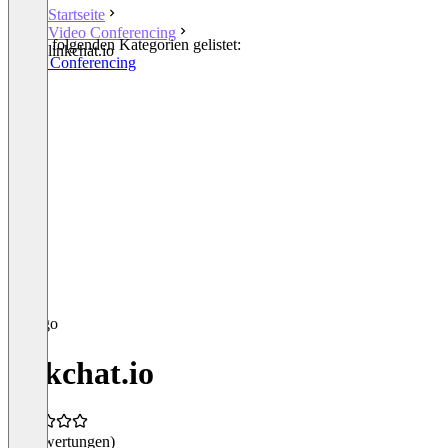
Startseite
Video Conferencing
In den folgenden Kategorien gelistet:
linkchat.io
Video Conferencing
linkchat.io
(0 Bewertungen)