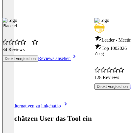
Placetel
Leader - Meeti
Top 100
2026
34 Reviews
Zeeg
Reviews ansehen
Direkt vergleichen
128 Reviews
R
Direkt vergleichen
Item
Alle Alternativen zu linkchat.io
1
of
So schätzen User das Tool ein
8