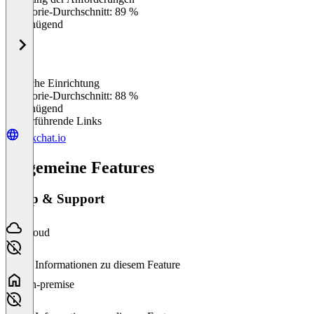
0
%
Kategorie-Durchschnitt: 89 %
Ungenügend
Einfache Einrichtung
0
%
Kategorie-Durchschnitt: 88 %
Ungenügend
Weiterführende Links
linkchat.io
Allgemeine Features
Setup & Support
Cloud
Keine Informationen zu diesem Feature
On-premise