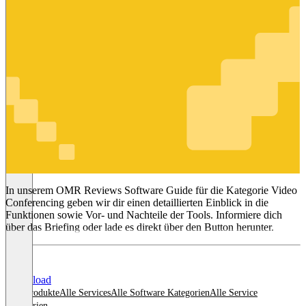
Video
Conferencing
In unserem OMR Reviews Software Guide für die Kategorie Video
Conferencing geben wir dir einen detaillierten Einblick in die
Funktionen sowie Vor- und Nachteile der Tools. Informiere dich
über das Briefing oder lade es direkt über den Button herunter.
Download
Alle Produkte
Alle Services
Alle Software Kategorien
Alle Service
Kategorien