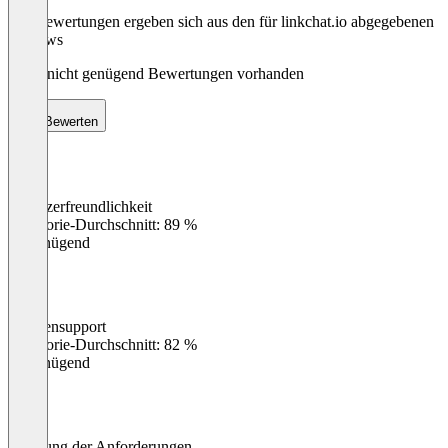
Die Bewertungen ergeben sich aus den für linkchat.io abgegebenen
Reviews
Noch nicht genügend Bewertungen vorhanden
Bewerten
Benutzerfreundlichkeit
0
%
Kategorie-Durchschnitt: 89 %
Ungenügend
Kundensupport
0
%
Kategorie-Durchschnitt: 82 %
Ungenügend
Erfüllung der Anforderungen