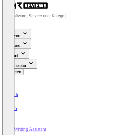
Software
Services
Content
Für Anbieter
Bewerten
Deutsch
English
AI Writing Assistant