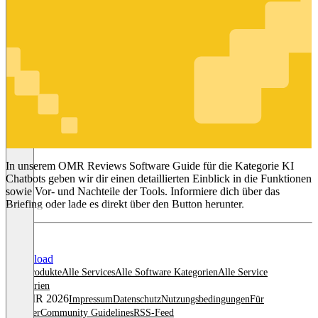
KI Chatbots
In unserem OMR Reviews Software Guide für die Kategorie KI
Chatbots geben wir dir einen detaillierten Einblick in die Funktionen
sowie Vor- und Nachteile der Tools. Informiere dich über das
Briefing oder lade es direkt über den Button herunter.
Download
Alle Produkte
Alle Services
Alle Software Kategorien
Alle Service
Kategorien
© OMR 2026
Impressum
Datenschutz
Nutzungsbedingungen
Für
Anbieter
Community Guidelines
RSS-Feed