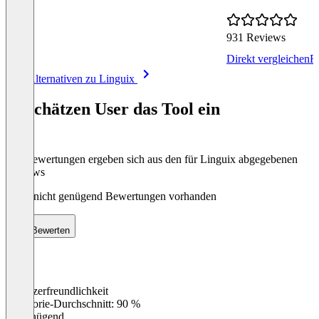
931 Reviews
Direkt vergleichen
R
Item
Alle Alternativen zu Linguix
1
of
So schätzen User das Tool ein
8
Die Bewertungen ergeben sich aus den für Linguix abgegebenen
Reviews
Noch nicht genügend Bewertungen vorhanden
Bewerten
Benutzerfreundlichkeit
0
%
Kategorie-Durchschnitt: 90 %
Ungenügend