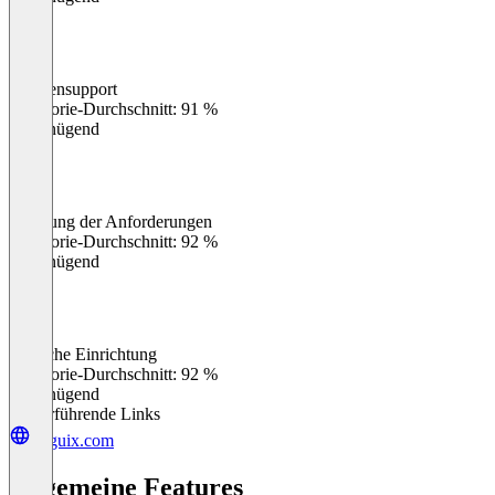
Kundensupport
0
%
Kategorie-Durchschnitt: 91 %
Ungenügend
Erfüllung der Anforderungen
0
%
Kategorie-Durchschnitt: 92 %
Ungenügend
Einfache Einrichtung
0
%
Kategorie-Durchschnitt: 92 %
Ungenügend
Weiterführende Links
linguix.com
Allgemeine Features