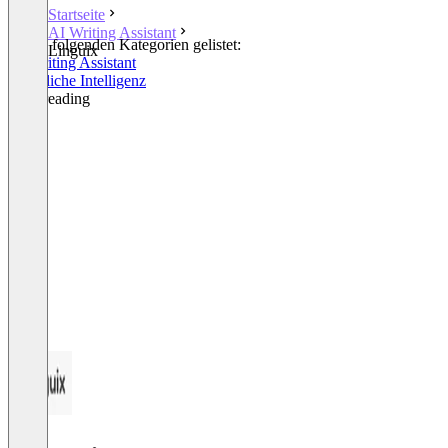
Startseite
AI Writing Assistant
In den folgenden Kategorien gelistet:
Linguix
AI Writing Assistant
Künstliche Intelligenz
Proofreading