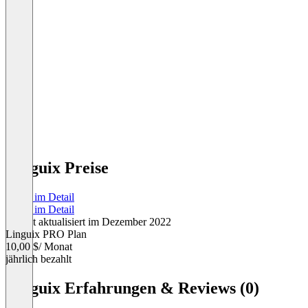
Linguix Preise
Preise im Detail
Preise im Detail
Zuletzt aktualisiert im Dezember 2022
Linguix PRO Plan
10,00 $
/ Monat
jährlich bezahlt
Item
1
Linguix Erfahrungen & Reviews (0)
of
1