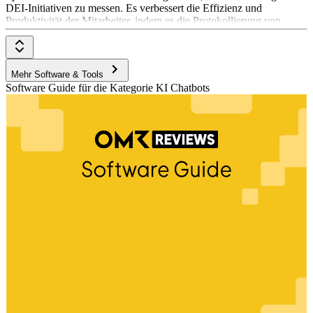
DEI-Initiativen zu messen. Es verbessert die Effizienz und
Produktivität der Mitarbeiter, indem es die Protokollierung von
Meetings übernimmt und Transkripte, Zusammenfassungen,
Analysen der diskutierten Themen und Aktionspunkte liefert. Das
Pricing-Modell von Equal Time ist nicht explizit angegeben, aber es
bietet eine kostenlose Testversion an.
Mehr Software & Tools
Software Guide für die Kategorie KI Chatbots