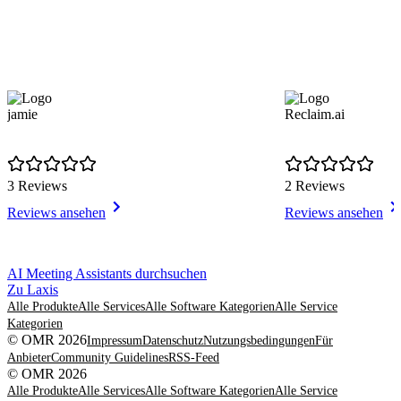
jamie
Reclaim.ai
3 Reviews
2 Reviews
Reviews ansehen
Reviews ansehen
Item
AI Meeting Assistants durchsuchen
1
Zu Laxis
of
Alle Produkte
Alle Services
Alle Software Kategorien
Alle Service
8
Kategorien
© OMR 2026
Impressum
Datenschutz
Nutzungsbedingungen
Für
Anbieter
Community Guidelines
RSS-Feed
© OMR 2026
Alle Produkte
Alle Services
Alle Software Kategorien
Alle Service