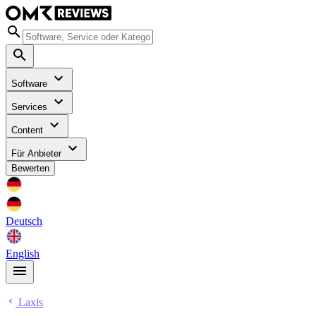
Software
Services
Content
Für Anbieter
Bewerten
Deutsch
English
Laxis