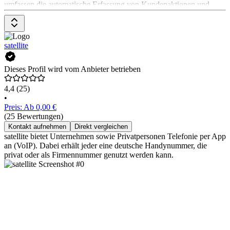
umfassen die automatische Erfassung von Kundenaktionen und -
aktivitäten, die Generierung von Meeting-Zusammenfassungen und
Follow-up-E-Mails, die Identifizierung von Kundenanforderungen
und Schmerzpunkten sowie die Extraktion relevanter Erkenntnisse
aus Meetings. Das Pricing-Modell von Laxis ist nicht explizit
satellite
angegeben. Es wird jedoch eine kostenlose Testversion angeboten.
Dieses Profil wird vom Anbieter betrieben
4,4
(25)
•
Preis: Ab 0,00 €
(25 Bewertungen)
Kontakt aufnehmen
Direkt vergleichen
satellite bietet Unternehmen sowie Privatpersonen Telefonie per App
an (VoIP). Dabei erhält jeder eine deutsche Handynummer, die
privat oder als Firmennummer genutzt werden kann.