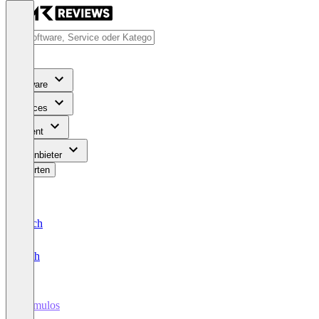
Software
Services
Content
Für Anbieter
Bewerten
Deutsch
English
Kumulos