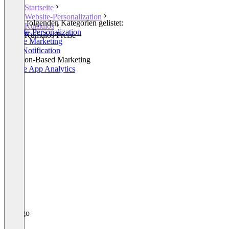
Startseite
Website-Personalization
In den folgenden Kategorien gelistet:
Kumulos
Website-Personalization
Kumulos Preise
Mobile Marketing
Push Notification
Location-Based Marketing
Mobile App Analytics
+3