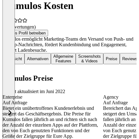
Kumulos Kosten
(0 Bewertungen)
Dieses Profil betreiben
Kumulos ermöglicht Marketing-Teams den Versand von Push- und
In-App-Nachrichten, fördert Kundenbindung und Engagement,
steigert Ladenbesuche.
Allgemeine
Screenshots
Übersicht
Alternativen
Preise
Reviews
Features
& Videos
Kumulos Preise
Zuletzt aktualisiert im Juni 2022
Enterprise
Agency
Auf Anfrage
Auf Anfrage
Bietet ein unübertroffenes Kundenerlebnis und
Bereichert das Ap
steigert das Geschäftsergebnis. Die Preise für
steigert den Umsa
Kumulos fallen jährlich an und richten sich nach
fallen jährlich an 
der Anzahl der einzelnen Apps auf der Plattform,
Anzahl der einzel
den von Euch genutzten Funktionen und der
von Euch genutzt
Größe der Zielgruppe für Eure App.
der Zielgruppe fü