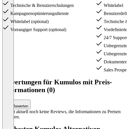
Technische & Benutzerschulungen
Whitelabel
Kampagnenoptimierungsdienste
Benutzerdefi
Whitelabel (optional)
Technische &
Vorrangiger Support (optional)
Vordefiniert
24/7 Support 
Unbegrenzte 
Unbegrenzte 
Dokumentenfr
Sales Prospec
Item
1
Bewertungen für Kumulos mit Preis-
of
Informationen (0)
2
Bewerten
Es gibt aktuell noch keine Reviews, die Informationen zu Preisen
enthalten.
Die besten Kumulos Alternativen