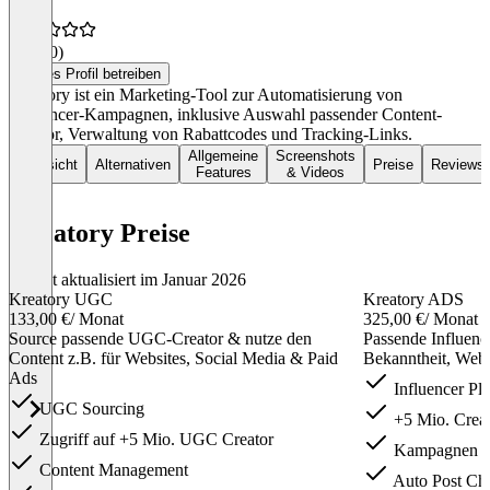
4,4
(10)
Dieses Profil betreiben
Kreatory ist ein Marketing-Tool zur Automatisierung von
Influencer-Kampagnen, inklusive Auswahl passender Content-
Creator, Verwaltung von Rabattcodes und Tracking-Links.
Allgemeine
Screenshots
Übersicht
Alternativen
Preise
Reviews
Features
& Videos
Kreatory Preise
Zuletzt aktualisiert im Januar 2026
Kreatory UGC
Kreatory ADS
133,00 €
/ Monat
325,00 €
/ Monat
Source passende UGC-Creator & nutze den
Passende Influenc
Content z.B. für Websites, Social Media & Paid
Bekanntheit, Websi
Ads
Influencer Pl
UGC Sourcing
+5 Mio. Creat
Zugriff auf +5 Mio. UGC Creator
Kampagnen M
Content Management
Auto Post Ch