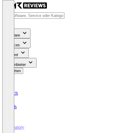
Software
Services
Content
Für Anbieter
Bewerten
Deutsch
English
Kreatory