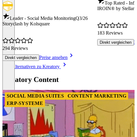
Top Rated - Infl
IROIN®️ by Stellar 
Leader - Social Media Monitoring
Q3/26
Storyclash by Kolsquare
183 Reviews
P
Direkt vergleichen
294 Reviews
Preise ansehen
Direkt vergleichen
Item
Alle Alternativen zu Kreatory
1
of
Kreatory Content
8
SOCIAL MEDIA SUITES
CONTENT MARKETING
ERP-SYSTEME