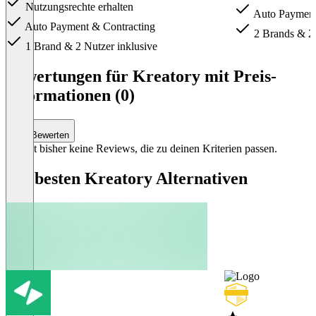
Nutzungsrechte erhalten
Auto Payment
Auto Payment & Contracting
2 Brands & 2 
1 Brand & 2 Nutzer inklusive
Item
1
Bewertungen für Kreatory mit Preis-
of
Informationen (0)
4
Bewerten
Es gibt bisher keine Reviews, die zu deinen Kriterien passen.
Die besten Kreatory Alternativen