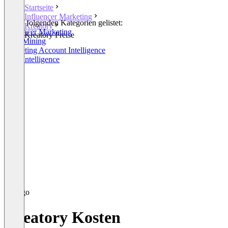
Startseite
Influencer Marketing
In den folgenden Kategorien gelistet:
Kreatory
Influencer Marketing
Kreatory Preise
Lead Mining
Marketing Account Intelligence
Lead Intelligence
Kreatory Kosten