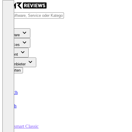
Software
Services
Content
Für Anbieter
Bewerten
Deutsch
English
Jobsmart Classic