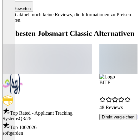
Bewerten
Es gibt aktuell noch keine Reviews, die Informationen zu Preisen
enthalten.
Die besten Jobsmart Classic Alternativen
BITE
48 Reviews
Top Rated - Applicant Tracking
P
Direkt vergleichen
Systems
Q3/26
Top 100
2026
softgarden