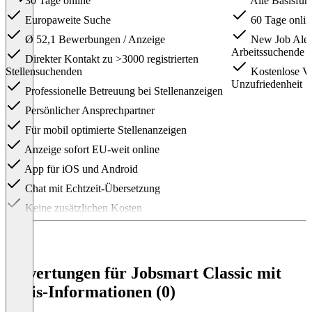
30 Tage online
Alle Basisfun
Europaweite Suche
60 Tage onlin
Ø 52,1 Bewerbungen / Anzeige
New Job Alert 
Arbeitssuchende
Direkter Kontakt zu >3000 registrierten
Stellensuchenden
Kostenlose Ve
Unzufriedenheit
Professionelle Betreuung bei Stellenanzeigen
Persönlicher Ansprechpartner
Für mobil optimierte Stellenanzeigen
Anzeige sofort EU-weit online
App für iOS und Android
Chat mit Echtzeit-Übersetzung
Keine zusätzlichen Kosten
Item
1
of
3
Bewertungen für Jobsmart Classic mit
Preis-Informationen (0)