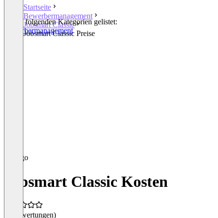
Startseite
Bewerbermanagement
In den folgenden Kategorien gelistet:
Jobsmart Classic
Bewerbermanagement
Jobsmart Classic Preise
Jobsmart Classic Kosten
(0 Bewertungen)