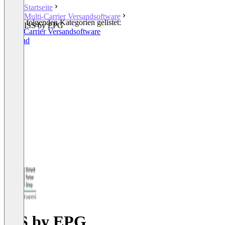
Startseite
Multi-Carrier Versandsoftware
In den folgenden Kategorien gelistet:
ISS by EPG
Multi-Carrier Versandsoftware
Versand
ISS by EPG