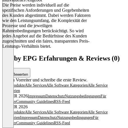
Die Preise werden individuell auf die
spezifischen Anforderungen und Gegebenheiten
des Kunden abgestimmt. Dabei werden Faktoren
wie den Leistungsumfang, die Komplexität der
Prozesse und die jeweiligen
Rahmenbedingungen berücksichtigt. So wird
jedes Angebot auf die Bedürfnisse des Kunden
zugeschnitten und ein faires, transparentes Preis-
Leistungs-Verhältnis bietet.
Item
1
ISS by EPG Erfahrungen & Reviews (0)
of
1
Bewerten
Sei ein Vorreiter und schreibe die erste Review.
Alle Produkte
Alle Services
Alle Software Kategorien
Alle Service
Kategorien
© OMR 2026
Impressum
Datenschutz
Nutzungsbedingungen
Für
Anbieter
Community Guidelines
RSS-Feed
© OMR 2026
Alle Produkte
Alle Services
Alle Software Kategorien
Alle Service
Kategorien
Impressum
Datenschutz
Nutzungsbedingungen
Für
Anbieter
Community Guidelines
RSS-Feed