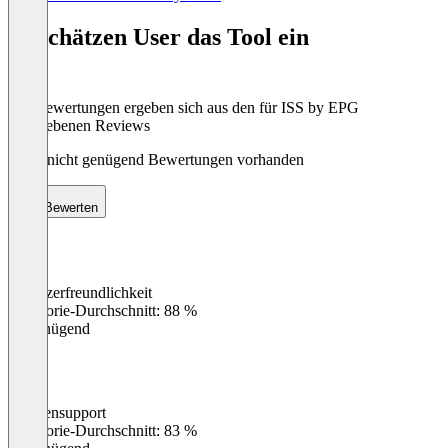
1
of
So schätzen User das Tool ein
8
Die Bewertungen ergeben sich aus den für ISS by EPG
abgegebenen Reviews
Noch nicht genügend Bewertungen vorhanden
Bewerten
Benutzerfreundlichkeit
0
%
Kategorie-Durchschnitt: 88 %
Ungenügend
Kundensupport
0
%
Kategorie-Durchschnitt: 83 %