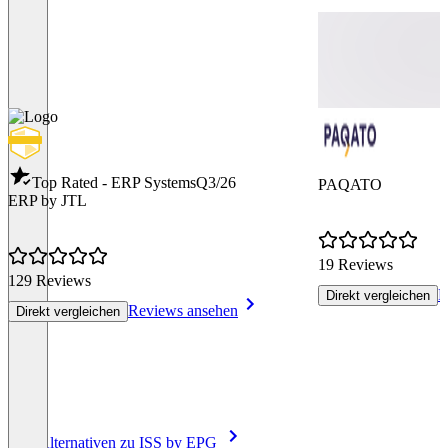
Top Rated - ERP Systems
Q3/26
PAQATO
ERP by JTL
19 Reviews
129 Reviews
R
Direkt vergleichen
Reviews ansehen
Direkt vergleichen
Item
Alle Alternativen zu ISS by EPG