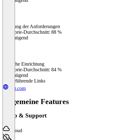
Ungenügend
Erfüllung der Anforderungen
0
%
Kategorie-Durchschnitt: 88 %
Ungenügend
Einfache Einrichtung
0
%
Kategorie-Durchschnitt: 84 %
Ungenügend
Weiterführende Links
epg.com
Allgemeine Features
Setup & Support
Cloud