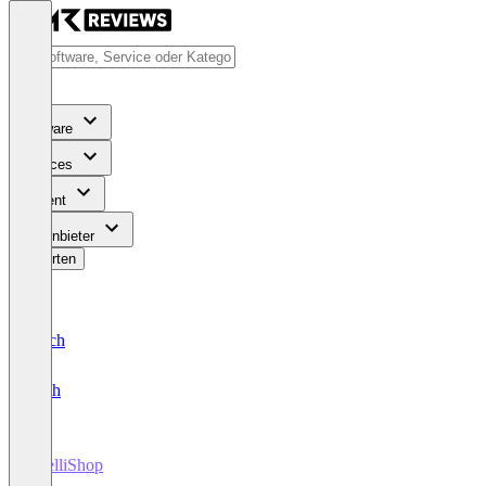
Software
Services
Content
Für Anbieter
Bewerten
Deutsch
English
IntelliShop