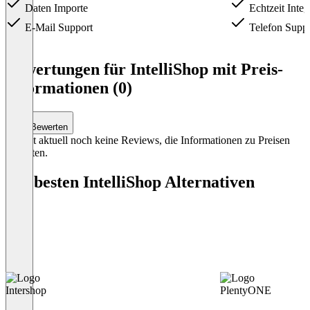
Daten Importe
Echtzeit Integ
E-Mail Support
Telefon Suppo
Item
1
Bewertungen für IntelliShop mit Preis-
of
Informationen (0)
3
Bewerten
Es gibt aktuell noch keine Reviews, die Informationen zu Preisen
enthalten.
Die besten IntelliShop Alternativen
Intershop
PlentyONE