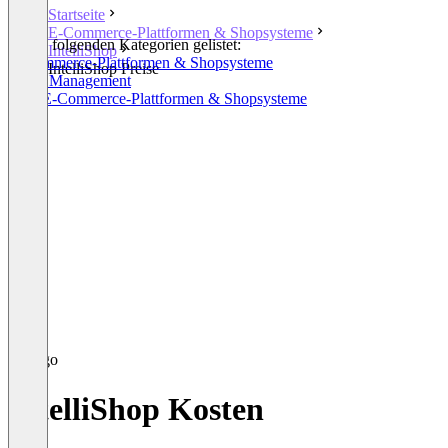
Startseite
E-Commerce-Plattformen & Shopsysteme
In den folgenden Kategorien gelistet:
IntelliShop
E-Commerce-Plattformen & Shopsysteme
IntelliShop Preise
Order Management
B2B E-Commerce-Plattformen & Shopsysteme
IntelliShop Kosten