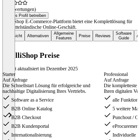
(0 Bewertungen)
Dieses Profil betreiben
IntelliShop E-Commerce-Plattform bietet eine Komplettlösung für
das mittelständische Online-Geschäft.
Allgemeine
Software
Übersicht
Alternativen
Preise
Reviews
Ar
Features
Guide
IntelliShop Preise
Zuletzt aktualisiert im Dezember 2025
Starter
Professional
Auf Anfrage
Auf Anfrage
Die Schnellstart Lösung für erfolgreiche und
Die kompletteste
nachhaltige Digitalisierung Ihres Vertriebs.
Ihren digitalen Ver
Software as a Service
alle Funktione
B2B Online Katalog
5 weitere Ma
B2B Checkout
Punchout / O
B2B Kundenportal
eProcurement
Internationalisierung
Individuelle 