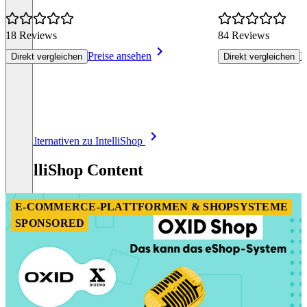
18 Reviews
84 Reviews
Preise ansehen
P
Direkt vergleichen
Direkt vergleichen
Item
Alle Alternativen zu IntelliShop
1
of
IntelliShop Content
8
E-COMMERCE-PLATTFORMEN & SHOPSYSTEME
SPONSORED