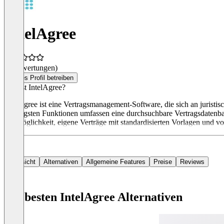
IntelAgree
(0 Bewertungen)
Dieses Profil betreiben
Was ist IntelAgree?
IntelAgree ist eine Vertragsmanagement-Software, die sich an juristis
wichtigsten Funktionen umfassen eine durchsuchbare Vertragsdatenba
die Möglichkeit, eigene Verträge mit standardisierten Vorlagen und v
Übersicht
Alternativen
Allgemeine Features
Preise
Reviews
Die besten IntelAgree Alternativen