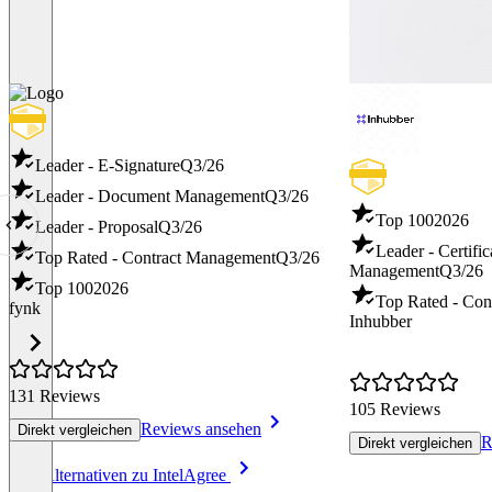
Leader - E-Signature
Q3/26
Leader - Document Management
Q3/26
Top 100
2026
Leader - Proposal
Q3/26
Leader - Certific
Top Rated - Contract Management
Q3/26
Management
Q3/26
Top 100
2026
Top Rated - Con
fynk
Inhubber
131 Reviews
105 Reviews
Reviews ansehen
Direkt vergleichen
R
Direkt vergleichen
Item
Alle Alternativen zu IntelAgree
1