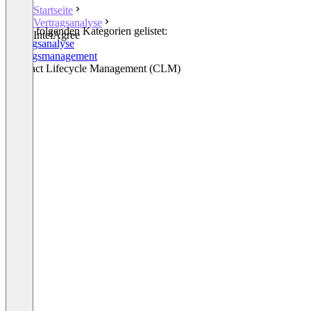
Startseite
Vertragsanalyse
In den folgenden Kategorien gelistet:
IntelAgree
Vertragsanalyse
Vertragsmanagement
Contract Lifecycle Management (CLM)