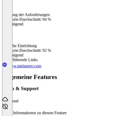
Erfüllung der Anforderungen
0
%
Kategorie-Durchschnitt: 94 %
Ungenügend
Einfache Einrichtung
0
%
Kategorie-Durchschnitt: 92 %
Ungenügend
Weiterführende Links
www.intelagree.com
Allgemeine Features
Setup & Support
Cloud
Keine Informationen zu diesem Feature