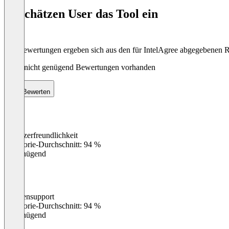
of
So schätzen User das Tool ein
8
Die Bewertungen ergeben sich aus den für IntelAgree abgegebenen 
Noch nicht genügend Bewertungen vorhanden
Bewerten
Benutzerfreundlichkeit
0
%
Kategorie-Durchschnitt: 94 %
Ungenügend
Kundensupport
0
%
Kategorie-Durchschnitt: 94 %
Ungenügend