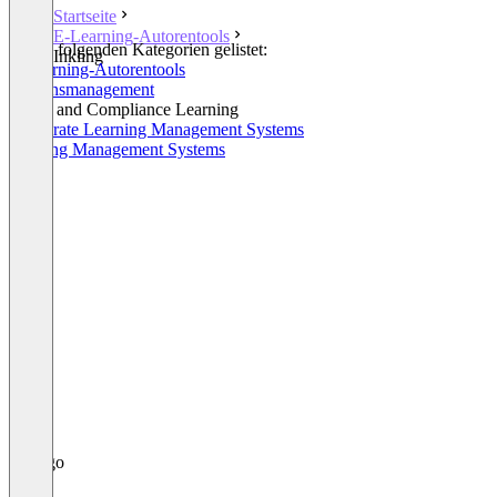
Startseite
E-Learning-Autorentools
In den folgenden Kategorien gelistet:
Inkling
E-Learning-Autorentools
Wissensmanagement
Ethics and Compliance Learning
Corporate Learning Management Systems
Training Management Systems
+3