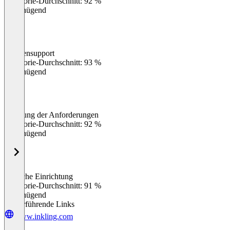
Kategorie-Durchschnitt: 92 %
Ungenügend
Kundensupport
0
%
Kategorie-Durchschnitt: 93 %
Ungenügend
Erfüllung der Anforderungen
0
%
Kategorie-Durchschnitt: 92 %
Ungenügend
Einfache Einrichtung
0
%
Kategorie-Durchschnitt: 91 %
Ungenügend
Weiterführende Links
www.inkling.com