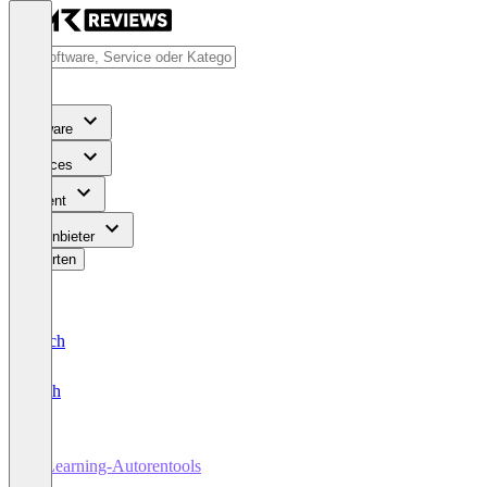
Software
Services
Content
Für Anbieter
Bewerten
Deutsch
English
E-Learning-Autorentools