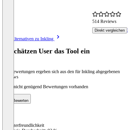
514 Reviews
R
Direkt vergleichen
Item
Alle Alternativen zu Inkling
1
of
So schätzen User das Tool ein
8
Die Bewertungen ergeben sich aus den für Inkling abgegebenen
Reviews
Noch nicht genügend Bewertungen vorhanden
Bewerten
Benutzerfreundlichkeit
0
%