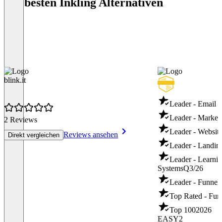
Die besten Inkling Alternativen
blink.it
Leader - Email 
Leader - Market
2 Reviews
Leader - Websit
Reviews ansehen
Direkt vergleichen
Leader - Landin
Leader - Learn
Systems
Q3/26
Leader - Funnel 
Top Rated - Fun
Top 100
2026
EASY2