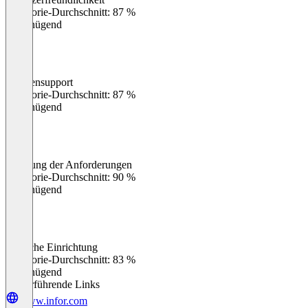
0
%
Kategorie-Durchschnitt: 87 %
Ungenügend
Kundensupport
0
%
Kategorie-Durchschnitt: 87 %
Ungenügend
Erfüllung der Anforderungen
0
%
Kategorie-Durchschnitt: 90 %
Ungenügend
Einfache Einrichtung
0
%
Kategorie-Durchschnitt: 83 %
Ungenügend
Weiterführende Links
www.infor.com