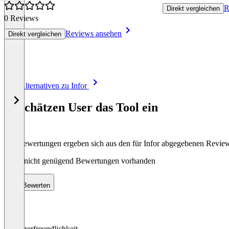
R
Direkt vergleichen
0 Reviews
Reviews ansehen
Direkt vergleichen
Item
Alle Alternativen zu Infor
1
of
So schätzen User das Tool ein
8
Die Bewertungen ergeben sich aus den für Infor abgegebenen Revie
Noch nicht genügend Bewertungen vorhanden
Bewerten
Benutzerfreundlichkeit