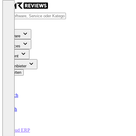
Software
Services
Content
Für Anbieter
Bewerten
Deutsch
English
Cloud ERP