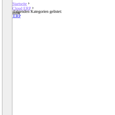
Startseite
Cloud ERP
In den folgenden Kategorien gelistet:
Infor
Cloud ERP
CRM
ERP