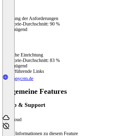
Erfüllung der Anforderungen
0
%
Kategorie-Durchschnitt: 90 %
Ungenügend
Einfache Einrichtung
0
%
Kategorie-Durchschnitt: 83 %
Ungenügend
Weiterführende Links
happycrm.de
Allgemeine Features
Setup & Support
Cloud
Keine Informationen zu diesem Feature