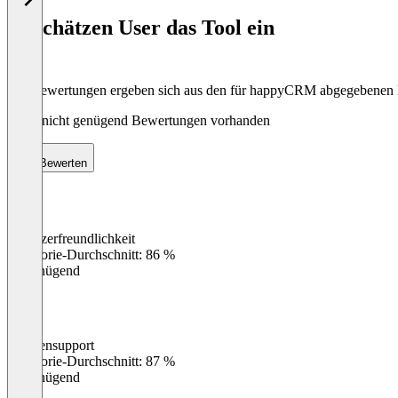
of
So schätzen User das Tool ein
8
Die Bewertungen ergeben sich aus den für happyCRM abgegebenen
Noch nicht genügend Bewertungen vorhanden
Bewerten
Benutzerfreundlichkeit
0
%
Kategorie-Durchschnitt: 86 %
Ungenügend
Kundensupport
0
%
Kategorie-Durchschnitt: 87 %
Ungenügend