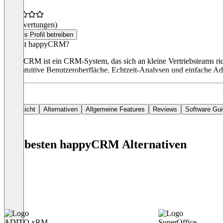
(0 Bewertungen)
Dieses Profil betreiben
Was ist happyCRM?
happyCRM ist ein CRM-System, das sich an kleine Vertriebsteams rich
eine intuitive Benutzeroberfläche, Echtzeit-Analysen und einfache A
Übersicht
Alternativen
Allgemeine Features
Reviews
Software Gu
Die besten happyCRM Alternativen
ADITO xRM
SuperOffice