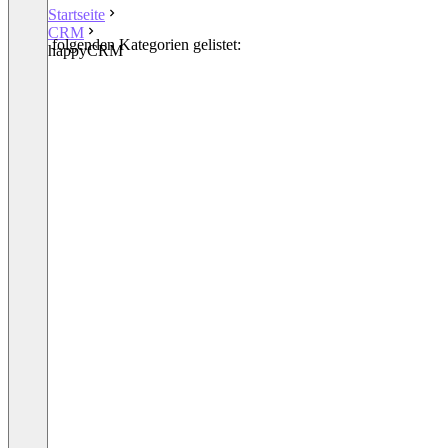
Startseite
CRM
In den folgenden Kategorien gelistet:
happyCRM
CRM