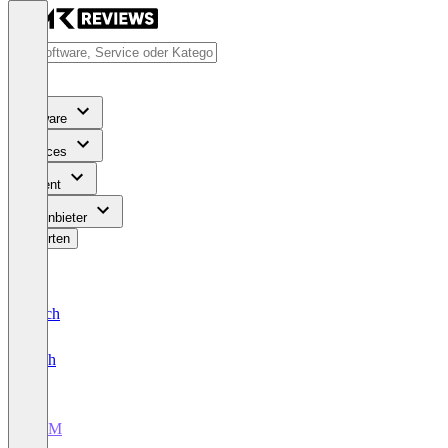
Software
Services
Content
Für Anbieter
Bewerten
Deutsch
English
CRM