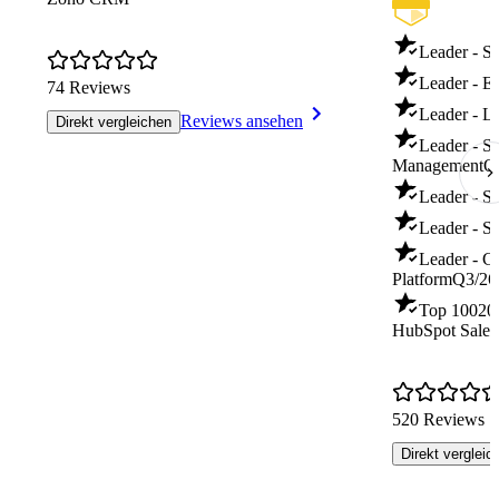
Leader - Sa
Leader - E
74 Reviews
Leader - L
Reviews ansehen
Direkt vergleichen
Leader - S
Management
Q
Leader - S
Leader - Sa
Leader - C
Platform
Q3/26
Top 100
20
HubSpot Sale
520 Reviews
Direkt vergleic